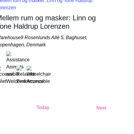
ellem rum og masker: Linn og Tone Haldrup
orenzen
ellem rum og masker: Linn og
one Haldrup Lorenzen
arehouse9
Rosenlunds Allé 5, Baghuset,
openhagen, Denmark
Events
Today
Events
Next