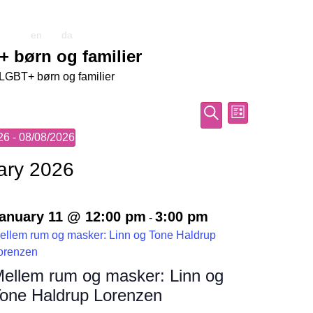
en
da
 børn og familier
LGBT+ børn og familier
Events
Event
Search
List
Views
Search
26
 - 
08/08/2026
Navigati
and
ary 2026
Views
Navigation
anuary 11 @ 12:00 pm
3:00 pm
-
ellem rum og masker: Linn og Tone Haldrup
orenzen
ellem rum og masker: Linn og
one Haldrup Lorenzen