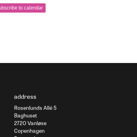
bscribe to calendar
address
Rosenlunds Allé 5
Baghuset
2720 Vanløse
Copenhagen