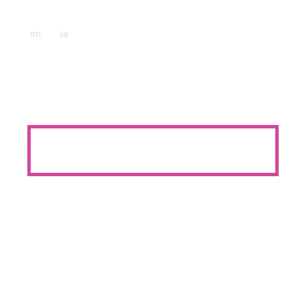
en
ja
galleri