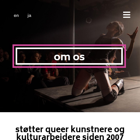
en
ja
om os
støtter queer kunstnere og
kulturarbejdere siden 2007