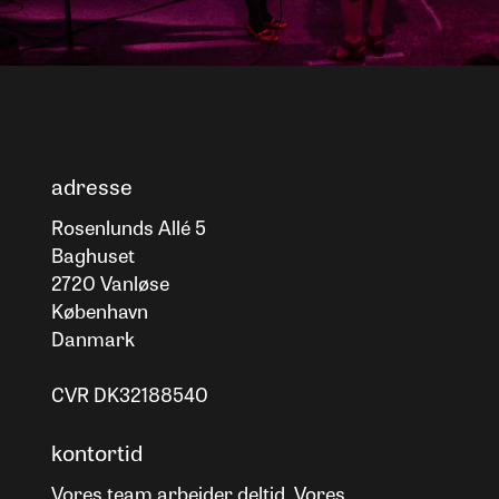
adresse
Rosenlunds Allé 5
Baghuset
2720 Vanløse
København
Danmark
CVR DK32188540
kontortid
Vores team arbejder deltid. Vores