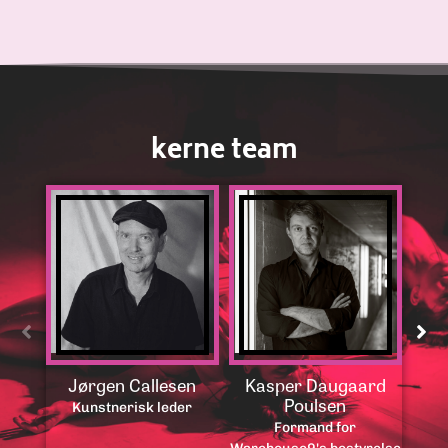
kerne team
Jørgen Callesen
Kasper Daugaard
S
Poulsen
Kunstnerisk leder
Formand for