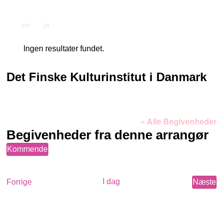
en
ja
Ingen resultater fundet.
Bemærk
Det Finske Kulturinstitut i Danmark
« Alle Begivenheder
Begivenheder fra denne arrangør
Kommende
Vælg
dato.
Begivenheder
I dag
B
Forrige
Næste