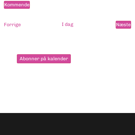
Kommende
Vælg
dato.
Begivenheder
I dag
B
Forrige
Næste
Abonner på kalender