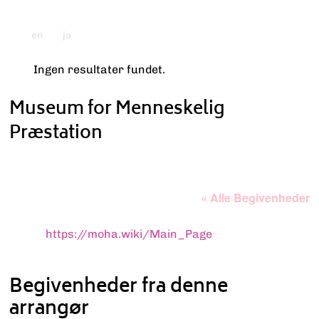
en
ja
Ingen resultater fundet.
Bemærk
Museum for Menneskelig
Præstation
« Alle Begivenheder
Hjemmeside
https://moha.wiki/Main_Page
Begivenheder fra denne
arrangør