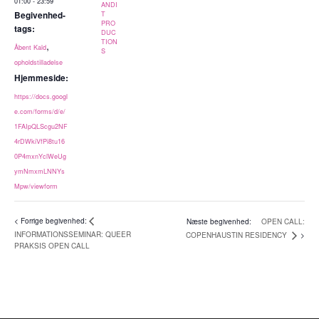
01:00 - 23:59
ANDI
Begivenhed-
T
PRO
tags:
DUC
TION
,
Åbent Kald
S
opholdstilladelse
Hjemmeside:
https://docs.googl
e.com/forms/d/e/
1FAIpQLScgu2NF
4rDWkiVfPi8tu16
0P4mxnYclWeUg
ymNmxmLNNYs
Mpw/viewform
OPEN CALL:
INFORMATIONSSEMINAR: QUEER
COPENHAUSTIN RESIDENCY
PRAKSIS OPEN CALL