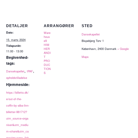
DETALJER
ARRANGØRER
STED
Dato:
Ware
Dansekapellet
hous
15. marts 2024
e9
Bispebjerg Torv 1
HIM
Tidspunkt:
HER
København
,
2400
Danmark
+ Google
11:00 - 13:00
ANDI
Begivenhed-
T
Maps
PRO
tags:
DUC
TION
,
,
Dansekapellet
IPAF
S
opholdstilladelse
Hjemmeside:
https://billetto.dk/
e/out-of-the-
coffin-by-alba-linn-
billetter-961712?
utm_source=orga
niser&utm_mediu
m=share&utm_ca
mpaign=copy_link