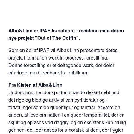
Alba&Linn er IPAF-kunstnere-i-residens med deres
nye projekt "Out of The Coffin".
Som en del af IPAF vil Alba&Linn præsentere deres
projekt i form af en work-in-progress-forestilling.
Denne forestilling er et deltagende værk, der deler
erfaringer med feedback fra publikum.
Fra Kisten af Alba&Linn
Under deres residensperiode har de dykket dybt ned i
det rige og blodige arkiv af vampyrlitteratur og -
fortællinger som en queer figur og fantasi.
At være en
anden, at leve om natten i en queer temporalitet, der er
skjult og opløses ved daggry, og en eksistens kun mulig
gennem det, der anses for umoralsk af dem, der frygter