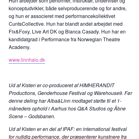
Hun arbejder som performer, instruktør, underviser og
konceptudvikler, både selvproducerende og for andre,
og hun er associeret med performancekollektivet
CuntsCollective. Hun har blandt andet arbejdet med
Fix&Foxy, Live Art DK og Bianca Casady. Hun har en
kandidatgrad i Performance fra Norwegian Theatre
Academy.
www.linnhalo.dk
Ud af Kisten
er co-produceret af HIMHERANDIT
Productions, Genderhouse Festival og Warehouse9. Før
denne deling har Alba&Linn modtaget støtte til et 1-
måneders ophold i Aarhus hos Q&A Studios og Åbne
Scene – Godsbanen.
Ud af Kisten
er en del af IPAF: en international festival
for nutidig performance, der præsenterer kunstnere fra