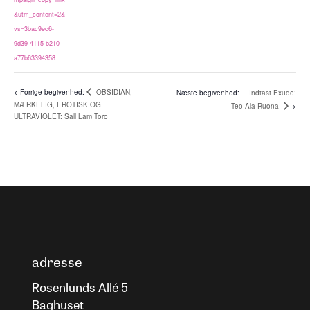
&utm_content=2&
vs=3bac9ec6-
9d39-4115-b210-
a77b63394358
OBSIDIAN,
Indtast Exude:
MÆRKELIG, EROTISK OG
Teo Ala-Ruona
ULTRAVIOLET: Sall Lam Toro
adresse
Rosenlunds Allé 5
Baghuset