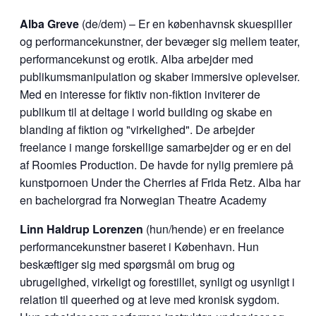
Alba Greve
(de/dem) – Er en københavnsk skuespiller
og performancekunstner, der bevæger sig mellem teater,
performancekunst og erotik. Alba arbejder med
publikumsmanipulation og skaber immersive oplevelser.
Med en interesse for fiktiv non-fiktion inviterer de
publikum til at deltage i world building og skabe en
blanding af fiktion og "virkelighed". De arbejder
freelance i mange forskellige samarbejder og er en del
af Roomies Production. De havde for nylig premiere på
kunstpornoen Under the Cherries af Frida Retz. Alba har
en bachelorgrad fra Norwegian Theatre Academy
Linn Haldrup Lorenzen
(hun/hende) er en freelance
performancekunstner baseret i København. Hun
beskæftiger sig med spørgsmål om brug og
ubrugelighed, virkeligt og forestillet, synligt og usynligt i
relation til queerhed og at leve med kronisk sygdom.