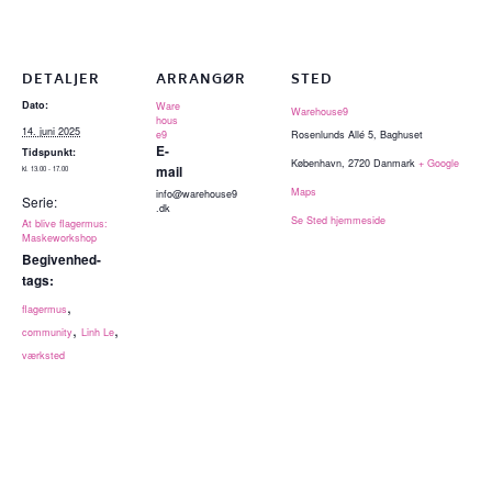
DETALJER
ARRANGØR
STED
Dato:
Ware
Warehouse9
hous
14. juni 2025
e9
Rosenlunds Allé 5, Baghuset
E-
Tidspunkt:
København
,
2720
Danmark
+ Google
mail
kl. 13.00 - 17.00
Maps
info@warehouse9
Serie:
.dk
Se Sted hjemmeside
At blive flagermus:
Maskeworkshop
Begivenhed-
tags:
,
flagermus
,
,
community
Linh Le
værksted