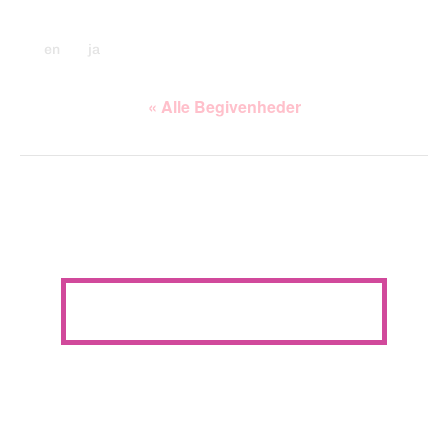
en
ja
« Alle Begivenheder
Denne begivenhed er allerede afholdt.
At blive flagermus: Maskeworkshop