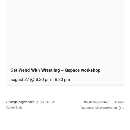
Get Weird With Wrestling – Qspace workshop
august 27 @ 6:30 pm
-
8:30 pm
VICTORIA:
At blive
KøbenHustin
flagermus: Maskeworkshop