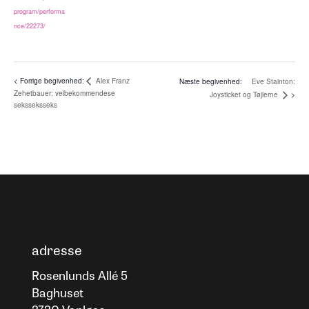
program/performa
nce/22273/
Alex Franz
Eve Stainton:
Zehetbauer: velbekommendese
Joysticket og Tøjlerne
seksseksseks
adresse
Rosenlunds Allé 5
Baghuset