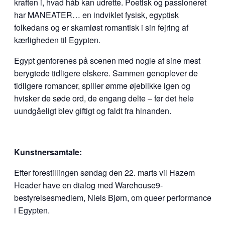
kraften i, hvad håb kan udrette. Poetisk og passioneret
har MANEATER… en indviklet fysisk, egyptisk
folkedans og er skamløst romantisk i sin fejring af
kærligheden til Egypten.
Egypt genforenes på scenen med nogle af sine mest
berygtede tidligere elskere. Sammen genoplever de
tidligere romancer, spiller ømme øjeblikke igen og
hvisker de søde ord, de engang delte – før det hele
uundgåeligt blev giftigt og faldt fra hinanden.
Kunstnersamtale:
Efter forestillingen søndag den 22. marts vil Hazem
Header have en dialog med Warehouse9-
bestyrelsesmedlem, Niels Bjørn, om queer performance
i Egypten.