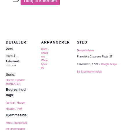
Tilføj til kalender
DETALJER
ARRANGØRER
STED
Dato:
Dans
Dansehallerne
ehalle
marts 21
rne
Franciska Clausens Plads 27
Ware
Tidspunkt:
hous
København
,
1799
+ Google Maps
17:00 - 18:00
e9
Se Sted hjemmeside
Serie:
Hazem Header:
MANEATER
Begivenhed-
tags:
,
festival
Hazem
,
Header
IPAF
Hjemmeside:
https://dansehalle
rne.dk/en/public-