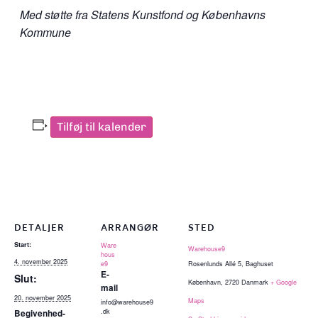
Med støtte fra Statens Kunstfond og Københavns
Kommune
Tilføj til kalender
DETALJER
ARRANGØR
STED
Start:
Ware
Warehouse9
hous
4. november 2025
e9
Rosenlunds Allé 5, Baghuset
E-
Slut:
København
,
2720
Danmark
+ Google
mail
20. november 2025
Maps
info@warehouse9
.dk
Begivenhed-