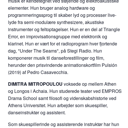
musik er kendetegnet ved støjende og elektroakustiske
elementer. Hun bruger analog hardware og
programmeringssprog til
skaber lyd og processer live-
lyde fra semi-modulære synthesizere, akustiske
instrumenter og feltoptagelser. Hun er en del af Triangle
Error, en improvisationsgruppe med elektronik og
klarinet. Hun er vært for et radioprogram hver fjortende
dag, "Under The Seams", på Stegi Radio. Hun
komponerer musik til danseforestillinger og film,
herunder den prisvindende animationskortfilm Pulsión
(2019) af Pedro Casavecchia.
DIMITRA MITROPOULOU
voksede op mellem Athen
og Longos i Achaia. Hun studerede teater ved EMPROS
Drama School samt filosofi og videnskabshistorie ved
Athens Universitet.
Hun arbejder som skuespiller,
danseinstruktør og assistent.
Som skuespillerinde og assisterende instruktør har hun