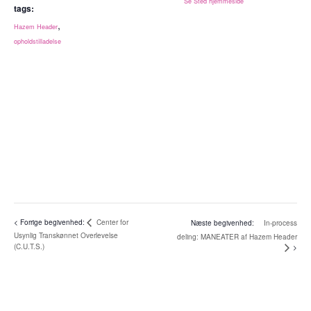
Se Sted hjemmeside
tags:
,
Hazem Header
opholdstilladelse
Center for
In-process
Usynlig Transkønnet Overlevelse
deling: MANEATER af Hazem Header
(C.U.T.S.)