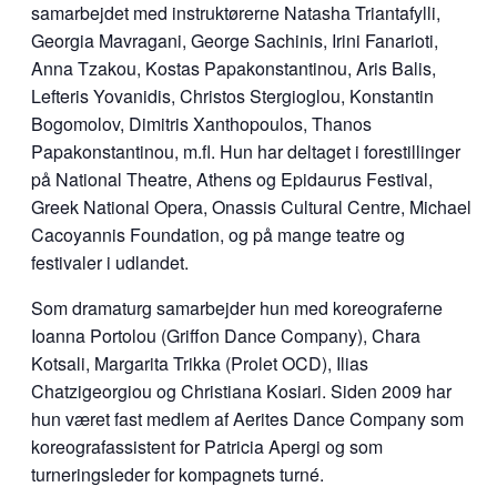
samarbejdet med instruktørerne Natasha Triantafylli,
Georgia Mavragani, George Sachinis, Irini Fanarioti,
Anna Tzakou, Kostas Papakonstantinou, Aris Balis,
Lefteris Yovanidis, Christos Stergioglou, Konstantin
Bogomolov, Dimitris Xanthopoulos, Thanos
Papakonstantinou, m.fl. Hun har deltaget i forestillinger
på National Theatre, Athens og Epidaurus Festival,
Greek National Opera, Onassis Cultural Centre, Michael
Cacoyannis Foundation, og på mange teatre og
festivaler i udlandet.
Som dramaturg samarbejder hun med koreograferne
Ioanna Portolou (Griffon Dance Company), Chara
Kotsali, Margarita Trikka (Prolet OCD), Ilias
Chatzigeorgiou og Christiana Kosiari. Siden 2009 har
hun været fast medlem af Aerites Dance Company som
koreografassistent for Patricia Apergi og som
turneringsleder for kompagnets turné.