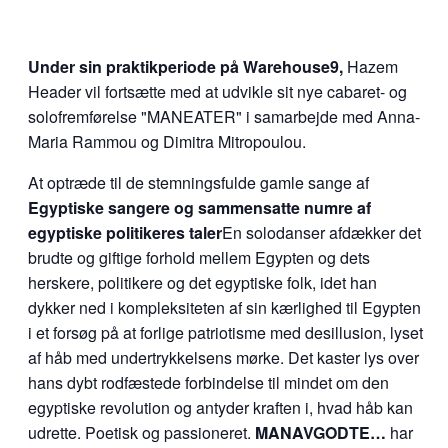
Under sin praktikperiode på Warehouse9,
Hazem
Header vil fortsætte med at udvikle sit nye cabaret- og
solofremførelse "MANEATER" i samarbejde med Anna-
Maria Rammou og Dimitra Mitropoulou.
At optræde til de stemningsfulde gamle sange af
Egyptiske sangere og sammensatte numre af
egyptiske politikeres taler
En solodanser afdækker det
brudte og giftige forhold mellem Egypten og dets
herskere, politikere og det egyptiske folk, idet han
dykker ned i kompleksiteten af sin kærlighed til Egypten
i et forsøg på at forlige patriotisme med desillusion, lyset
af håb med undertrykkelsens mørke. Det kaster lys over
hans dybt rodfæstede forbindelse til mindet om den
egyptiske revolution og antyder kraften i, hvad håb kan
udrette. Poetisk og passioneret.
MANAVGODTE…
har