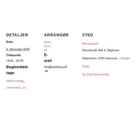
DETALJER
ARRANGØR
STED
Dato:
Ware
Warehouse9
hous
6. december 2024
e9
Rosenlunds Allé 5, Baghuset
E-
Tidspunkt:
København
,
2720
Danmark
+ Google
mail
18:00 - 22:00
Begivenhed-
Maps
info@warehouse9
.dk
tags:
Se Sted hjemmeside
,
fællesmiddag
,
community
jul