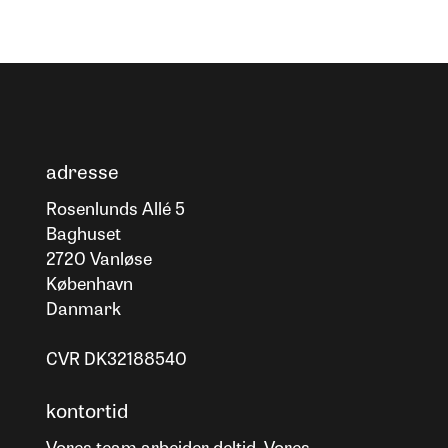
adresse
Rosenlunds Allé 5
Baghuset
2720 Vanløse
København
Danmark
CVR DK32188540
kontortid
Vores team arbejder deltid. Vores