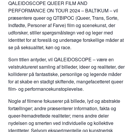
QALEIDOSCOPE QUEER FILM AND
PERFORMANCE ON TOUR 2024 – BALTIKUM – vil
præsentere queer og QTBIPOC (Queer, Trans, Sorte,
Indfødte, Personer af Farve) film og scenekunst, der
udforsker, stiller spørgsmålstegn ved og leger med
identitet for at foreslå og undersøge forskellige måder at
se på seksualitet, køn og race.
Som titlen antyder, vil QALEIDOSCOPE – være en
velstruktureret samling af billeder, ideer og realiteter, der
kolliderer på fantastiske, personlige og legende måder
for at skabe en stadigt skiftende, mangefacetteret queer
film- og performancekunstoplevelse.
Nogle af filmene fokuserer på billede, lyd og abstrakte
fortællinger; andre præsenterer information, fakta og
queer-fremadrettede realiteter; mens andre deler
nydelsen og smerten ved individuelle og kollektive
identiteter. Selvom eksperimentelle og kunstnerisk