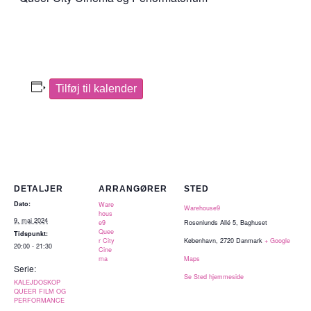
Tilføj til kalender
DETALJER
ARRANGØRER
STED
Dato:
Ware
Warehouse9
hous
9. maj 2024
e9
Rosenlunds Allé 5, Baghuset
Quee
Tidspunkt:
r City
København
,
2720
Danmark
+ Google
20:00 - 21:30
Cine
ma
Maps
Serie:
Se Sted hjemmeside
KALEJDOSKOP
QUEER FILM OG
PERFORMANCE