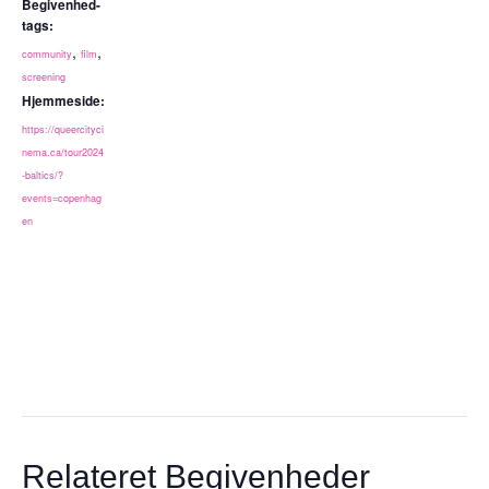
Begivenhed-
tags:
,
,
community
film
screening
Hjemmeside:
https://queercityci
nema.ca/tour2024
-baltics/?
events=copenhag
en
Relateret Begivenheder