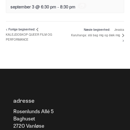
september 3 @ 6:30 pm
-
8:30 pm
Jessica
KALEJDOSKOP QUEER FILM OG
Karuhanga: stå bag mig og dæk mig
PERFORMANCE
adresse
Rosenlunds Allé 5
Baghuset
2720 Vanløse