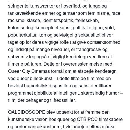
stringente kunstværker er i overflod, og tunge og
tankevækkende emner og temaer som feminisme, race,
racisme, klasse, identitetspolitik, fællesskab,
kolonisering, konceptuel kunst, politik, religion, vold,
populærkultur, køn og selvfølgelig seksualitet bliver
taget op for deres vigtige rolle i at give opmærksomhed
og indsigt på mange niveauer, er transgressiv og
subversiv leg også et vigtigt kendetegn ved flere af
filmene på turen. Dette er i overensstemmelse med
Queer City Cinemas formål om at afspejle kendetegn
ved queer billedkunst – i dette tilfælde film med en
bevidst humoristisk disposition og sans; der tilfører
programmet øjeblikke af intelligent, skarpsindig humor –
film, der behager og tilfredsstiller.
QALEIDOSCOPE blev udtænkt for at fremme den
kunstneriske vision hos queer og QTBIPOC filmskabere
og performancekunstnere, hvis arbejde ellers måske