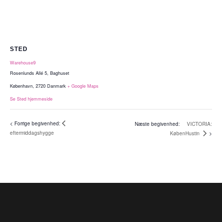
STED
Warehouse9
Rosenlunds Allé 5, Baghuset
København
,
2720
Danmark
+ Google Maps
Se Sted hjemmeside
VICTORIA:
eftermiddagshygge
KøbenHustin