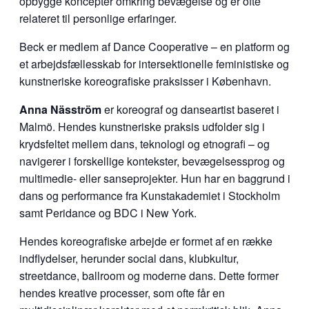
opbygge koncepter omkring bevægelse og er ofte
relateret til personlige erfaringer.
Beck er medlem af Dance Cooperative – en platform og
et arbejdsfællesskab for intersektionelle feministiske og
kunstneriske koreografiske praksisser i København.
Anna Näsström
er koreograf og danseartist baseret i
Malmö. Hendes kunstneriske praksis udfolder sig i
krydsfeltet mellem dans, teknologi og etnografi – og
navigerer i forskellige kontekster, bevægelsessprog og
multimedie- eller sanseprojekter. Hun har en baggrund i
dans og performance fra Kunstakademiet i Stockholm
samt Peridance og BDC i New York.
Hendes koreografiske arbejde er formet af en række
indflydelser, herunder social dans, klubkultur,
streetdance, ballroom og moderne dans. Dette former
hendes kreative processer, som ofte får en