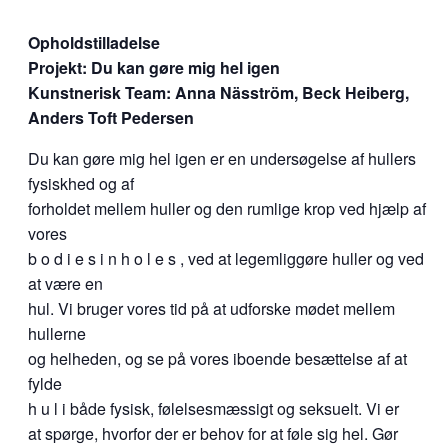
Opholdstilladelse
Projekt: Du kan gøre mig hel igen
Kunstnerisk Team: Anna Näsström, Beck Heiberg,
Anders Toft Pedersen
Du kan gøre mig hel igen er en undersøgelse af hullers
fysiskhed og af
forholdet mellem huller og den rumlige krop ved hjælp af
vores
b o d i e s i n h o l e s , ved at legemliggøre huller og ved
at være en
hul. Vi bruger vores tid på at udforske mødet mellem
hullerne
og helheden, og se på vores iboende besættelse af at
fylde
h u l i både fysisk, følelsesmæssigt og seksuelt. Vi er
at spørge, hvorfor der er behov for at føle sig hel. Gør