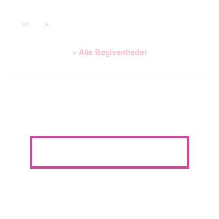
en
ja
« Alle Begivenheder
Denne begivenhed er allerede afholdt.
Bopæl: Du kan gøre mig hel igen