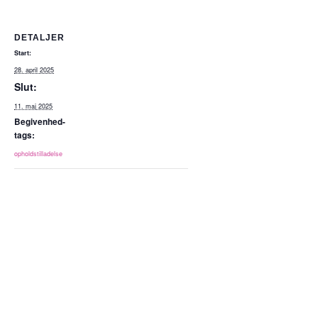
DETALJER
Start:
28. april 2025
Slut:
11. maj 2025
Begivenhed-
tags:
opholdstilladelse