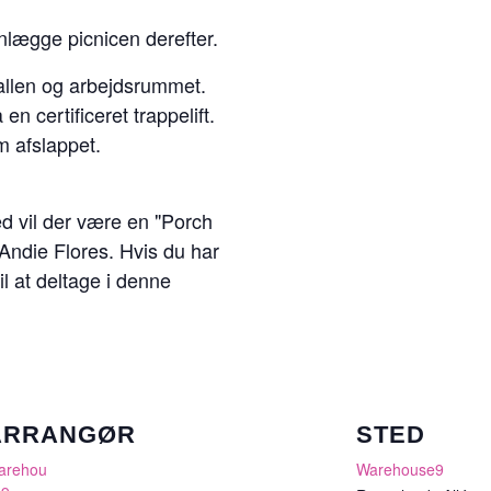
nlægge picnicen derefter.
allen og arbejdsrummet.
en certificeret trappelift.
 afslappet.
vil der være en "Porch
Andie Flores. Hvis du har
til at deltage i denne
ARRANGØR
STED
arehou
Warehouse9