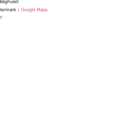
 Baghuset
Danmark
+ Google Maps
de