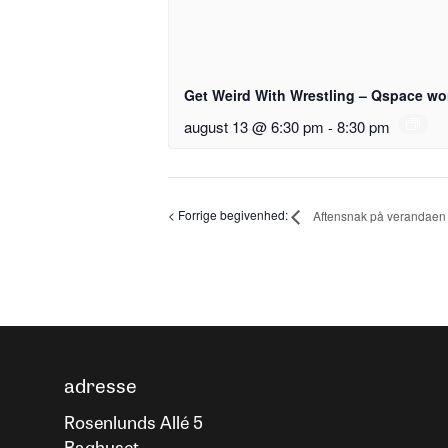
Get Weird With Wrestling – Qspace w
august 13 @ 6:30 pm
-
8:30 pm
Aftensnak på verandaen 
adresse
Rosenlunds Allé 5
Baghuset