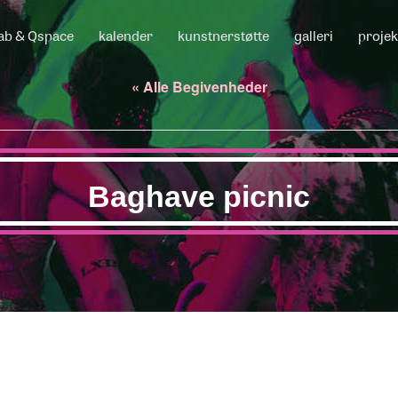
ab & Qspace
kalender
kunstnerstøtte
galleri
projek
« Alle Begivenheder
Baghave picnic