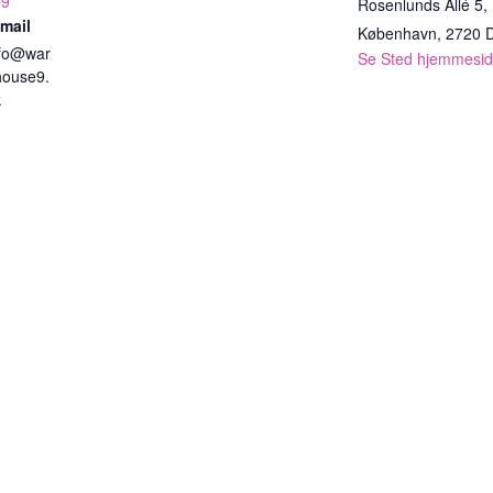
e9
Rosenlunds Allé 5,
mail
København
,
2720
nfo@war
Se Sted hjemmesi
house9.
k