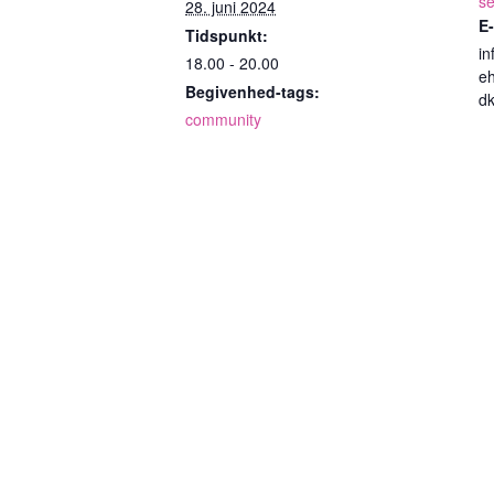
s
28. juni 2024
E-
Tidspunkt:
i
18.00 - 20.00
e
Begivenhed-tags:
d
community