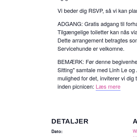
Vi beder dig RSVP, så vi kan pla
ADGANG: Gratis adgang til forh
Tilgængelige toiletter kan nås via 
Dette arrangement betragtes som
Servicehunde er velkomne.
BEMÆRK: Før denne begivenhed 
Sitting" samtale med Linh Le og 
mulighed for det, inviterer vi dig 
inden picnicen:
Læs mere
DETALJER
W
Dato: