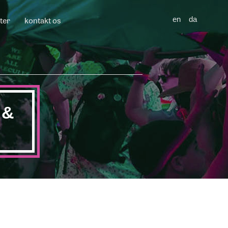
ter
kontakt os
en
da
 &