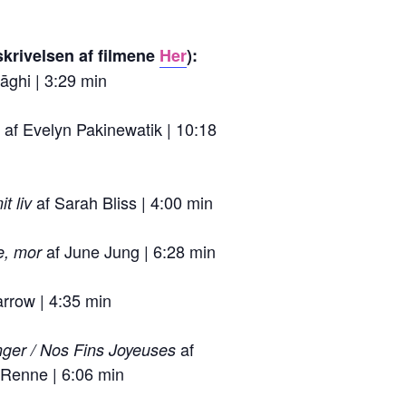
krivelsen af filmene
Her
):
rāghi | 3:29 min
af Evelyn Pakinewatik | 10:18
n
af Sarah Bliss | 4:00 min
t liv
af June Jung | 6:28 min
ke, mor
arrow | 4:35 min
af
nger / Nos Fins Joyeuses
 Renne | 6:06 min