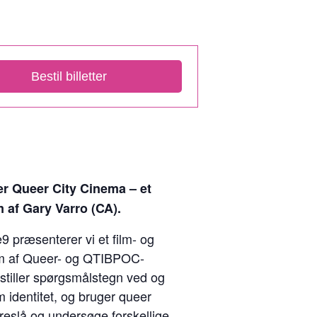
Bestil billetter
r Queer City Cinema – et
m af Gary Varro (CA).
9 præsenterer vi et film- og
m af Queer- og QTIBPOC-
 stiller spørgsmålstegn ved og
m identitet, og bruger queer
foreslå og undersøge forskellige