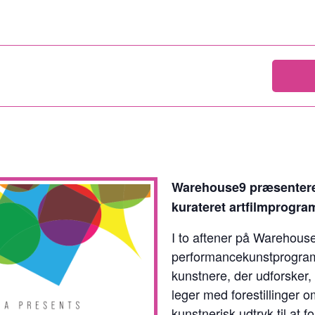
Warehouse9 præsentere
kurateret artfilmprogra
I to aftener på Warehouse
performancekunstprogra
kunstnere, der udforsker,
leger med forestillinger o
kunstnerisk udtryk til at 