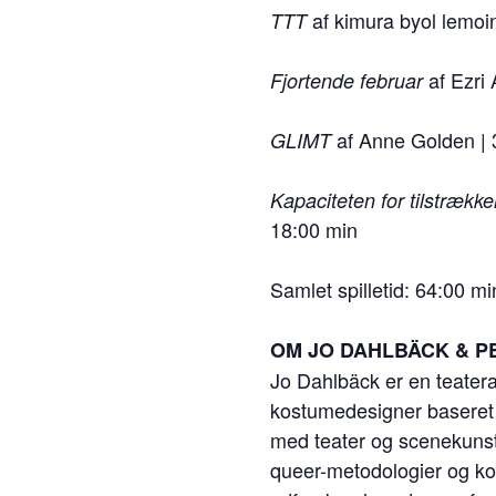
af kimura byol lemoi
TTT
af Ezri
Fjortende februar
af Anne Golden | 
GLIMT
Kapaciteten for tilstrækk
18:00 min
Samlet spilletid: 64:00 mi
OM JO DAHLBÄCK & 
Jo Dahlbäck er en teatera
kostumedesigner baseret 
med teater og scenekunst.
queer-metodologier og kol