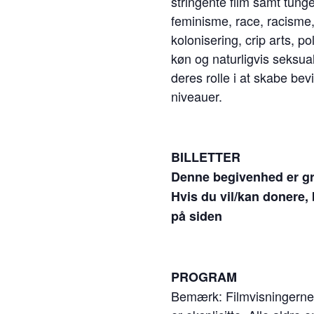
stringente film samt tu
feminisme, race, racisme
kolonisering, crip arts, po
køn og naturligvis seksual
deres rolle i at skabe be
niveauer.
BILLETTER
Denne begivenhed er gra
Hvis du vil/kan donere, b
på siden
PROGRAM
Bemærk: Filmvisningerne 