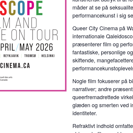
måder at se på seksualite
performancekunst i sig se
Queer City Cinema på Wa
internationale Qaleidosco
præsenterer film og perf
fantastiske, personlige o
skiftende, mangefacettere
performancekunstoplevel
Nogle film fokuserer på bi
narrativer; andre præsent
queerfremadrettede virke
glæden og smerten ved ind
identiteter.
Refraktivt indhold omfatt