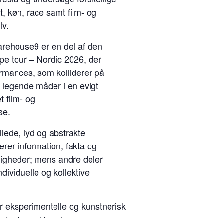
t, køn, race samt film- og
lv.
rehouse9 er en del af den
pe tour – Nordic 2026, der
ormances, som kolliderer på
g legende måder i en evigt
t film- og
se.
llede, lyd og abstrakte
erer information, fakta og
ligheder; mens andre deler
ividuelle og kollektive
er eksperimentelle og kunstnerisk