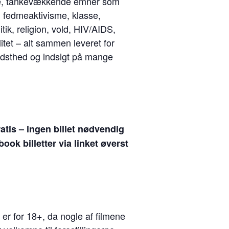
nge, tankevækkende emner som
, fedmeaktivisme, klasse,
litik, religion, vold, HIV/AIDS,
itet – alt sammen leveret for
vidsthed og indsigt på mange
tis – ingen billet nødvendig
ook billetter via linket øverst
er for 18+, da nogle af filmene