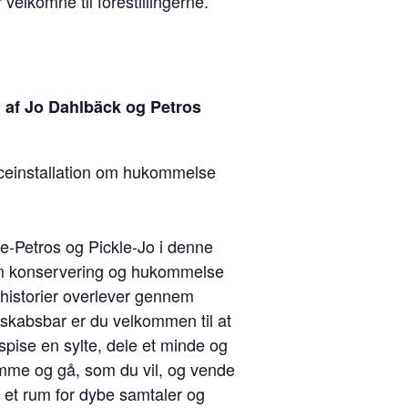
er velkomne til forestillingerne.
 af Jo Dahlbäck og Petros
ceinstallation om hukommelse
e-Petros og Pickle-Jo i denne
 om konservering og hukommelse
historier overlever gennem
esskabsbar er du velkommen til at
spise en sylte, dele et minde og
omme og gå, som du vil, og vende
r et rum for dybe samtaler og