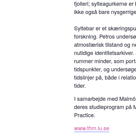
fjolleri; sylteagurkerne e
ikke også bare nysgerrige
Syltebar er et skæringspu
forskning. Petros unders
atmosfærisk tilstand og ne
nutidige identitetsarkiver
rummer minder, som porta
tidspunkter, og undersøg
tidslinjer på, både i relatio
tider.
I samarbejde med Malmö
deres studieprogram på M
Practice.
www.thm.lu.se