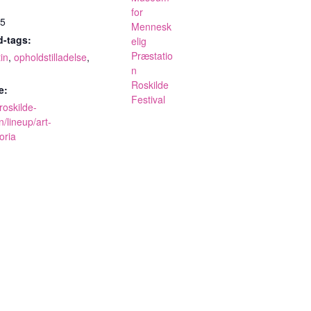
for
45
Mennesk
-tags:
elig
Præstatio
in
,
opholdstilladelse
,
n
Roskilde
e:
Festival
roskilde-
n/lineup/art-
oria