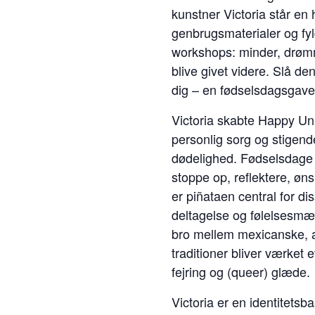
kunstner Victoria står en 
genbrugsmaterialer og fyl
workshops: minder, drømm
blive givet videre. Slå d
dig – en fødselsdagsgave
Victoria skabte Happy Unb
personlig sorg og stigend
dødelighed. Fødselsdage ma
stoppe op, reflektere, øn
er piñataen central for di
deltagelse og følelsesmæ
bro mellem mexicanske, 
traditioner bliver værket e
fejring og (queer) glæde.
Victoria er en identitets