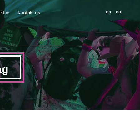
ekter
kontakt os
en
da
ag