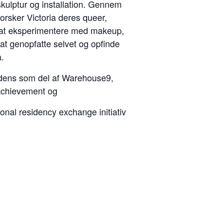
skulptur og installation. Gennem
orsker Victoria deres queer,
d at eksperimentere med makeup,
at genopfatte selvet og opfinde
å.
sidens som del af Warehouse9,
chievement og
ional residency exchange initiativ