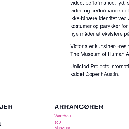
video, performance, lyd, 
video og performance udf
ikke-binære identitet ve
kostumer og parykker for 
nye måder at eksistere p
Victoria er kunstner-i-re
The Museum of Human A
Unlisted Projects internat
kaldet CopenhAustin.
JER
ARRANGØRER
Warehou
se9
5
Museum