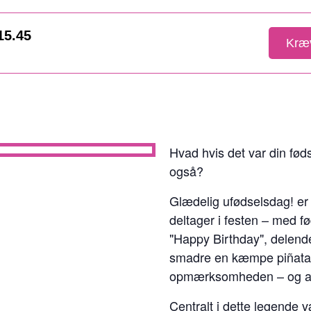
 15.45
Kræv
Hvad hvis det var din fød
også?
Glædelig ufødselsdag! er e
deltager i festen – med 
"Happy Birthday", delende
smadre en kæmpe piñata. 
opmærksomheden – og alli
Centralt i dette legende