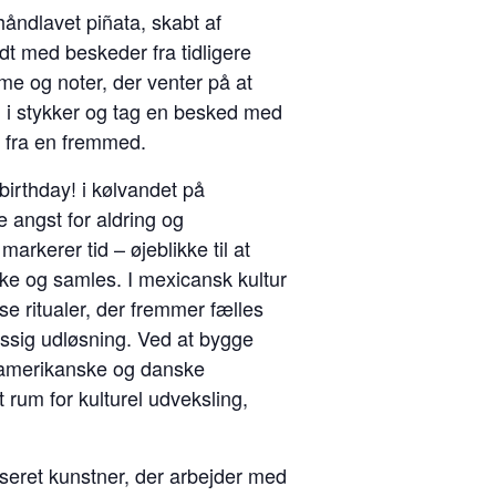
håndlavet piñata, skabt af
dt med beskeder fra tidligere
e og noter, der venter på at
en i stykker og tag en besked med
 fra en fremmed.
irthday! i kølvandet på
e angst for aldring og
rkerer tid – øjeblikke til at
ske og samles. I mexicansk kultur
sse ritualer, der fremmer fælles
ssig udløsning. Ved at bygge
amerikanske og danske
t rum for kulturel udveksling,
baseret kunstner, der arbejder med