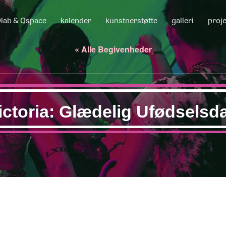
lab & Qspace
kalender
kunstnerstøtte
galleri
proj
« Alle Begivenheder
ictoria: Glædelig Ufødselsd