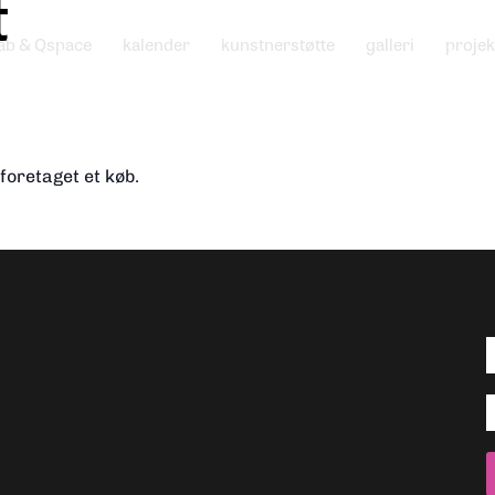
t
ab & Qspace
kalender
kunstnerstøtte
galleri
projek
foretaget et køb.