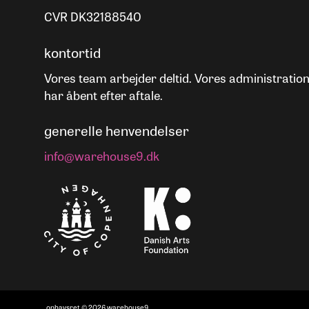
CVR DK32188540
kontortid
Vores team arbejder deltid. Vores administratio
har åbent efter aftale.
generelle henvendelser
info@warehouse9.dk
ophavsret © 2026 warehouse9