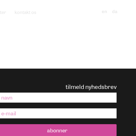
ter
kontakt os
en
da
tilmeld nyhedsbrev
abonner