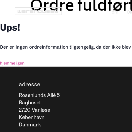
Ordre fuldfør
om
Ql
Ups!
Der er ingen ordreinformation tilgængelig, da der ikke blev 
hjemme igen
adresse
Rosenlunds Allé 5
Baghuset
2720 Vanløse
København
Danmark