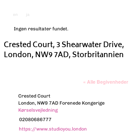
en
ja
Ingen resultater fundet.
Bemærk
Crested Court, 3 Shearwater Drive,
London, NW9 7AD, Storbritannien
« Alle Begivenheder
Adresse
Crested Court
London
,
NW9 7AD
Forenede Kongerige
Kørselsvejledning
Tlf.
02080686777
Hjemmeside
https://www.studioyou.london