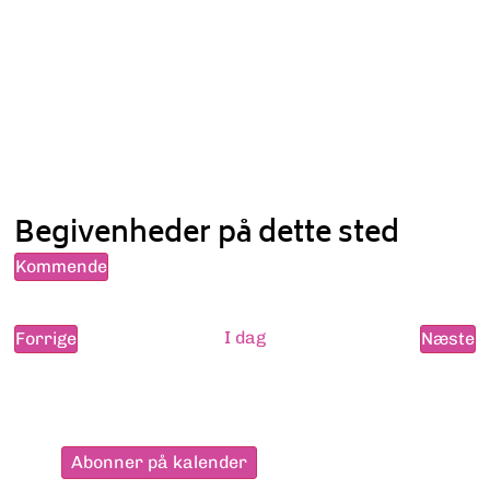
Begivenheder på dette sted
Kommende
Vælg
dato.
Begivenheder
I dag
B
Forrige
Næste
Abonner på kalender