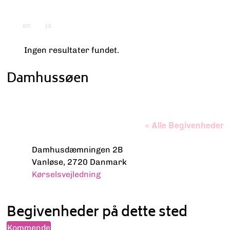
en
ja
Ingen resultater fundet.
Bemærk
Damhussøen
« Alle Begivenheder
Adresse
Damhusdæmningen 2B
Vanløse
,
2720
Danmark
Kørselsvejledning
Begivenheder på dette sted
Kommende