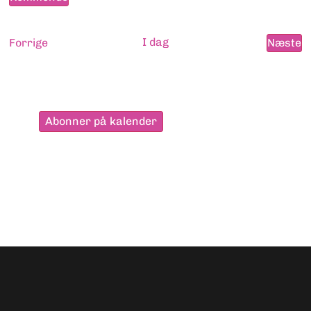
Vælg
dato.
Begivenheder
I dag
B
Forrige
Næste
Abonner på kalender