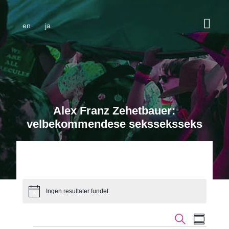
en
ja
Alex Franz Zehetbauer:
velbekommendese seksseksseks
Ingen resultater fundet.
Bemærk
Begiven
Beg
Søg efter begi
Sammenfa