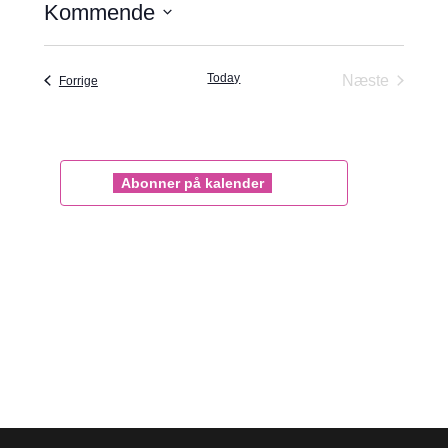
Visn
Kommende
Søgnin
Vælg
Navi
og
dato.
Today
Begiven
Næste
Begivenheder
Forrige
visninge
Navigat
Abonner på kalender