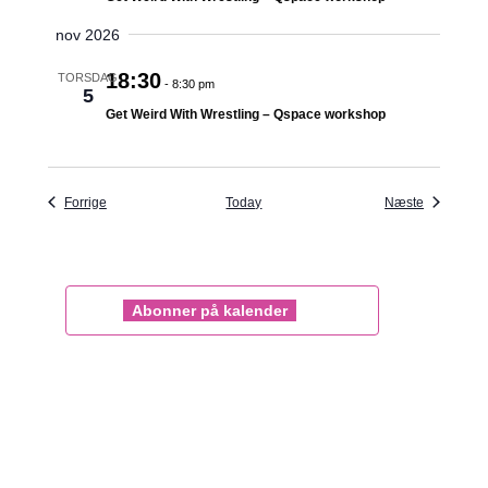
nov 2026
18:30
TORSDAG
-
8:30 pm
5
Get Weird With Wrestling – Qspace workshop
Begivenheder
Begivenhe
Forrige
Today
Næste
Abonner på kalender