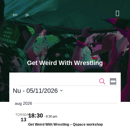
en
ja
Get Weird With Wrestling
Begiven
Beg
Søg efter begi
Sammenfa
Visn
Nu
 - 
05/11/2026
Søgnin
Vælg
Navi
og
dato.
aug 2026
visninge
18:30
TORSDAG
-
8:30 pm
13
Navigat
Get Weird With Wrestling – Qspace workshop