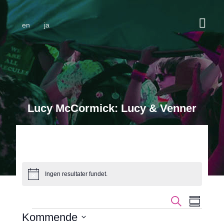
en
ja
Lucy McCormick: Lucy & Venner
Ingen resultater fundet.
Bemærk
Begiven
Beg
Søg efter begi
Sammenfa
Visn
Kommende
Søgnin