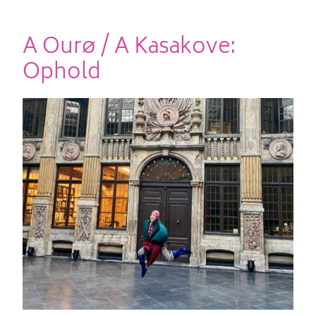
A Ourø / A Kasakove:
Ophold