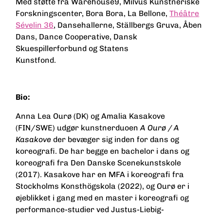
Med støtte fra Warehouse9, Milvus Kunstneriske
Forskningscenter, Bora Bora,
La Bellone,
Théâtre
Sévelin 36
, Dansehallerne,
Ställbergs Gruva, Åben
Dans
, Dance Cooperative, Dansk
Skuespillerforbund og Statens
Kunstfo
Bio:
Anna Lea Ourø (DK) og Amalia Kasakove
(FIN/SWE) udgør kunstnerduoen
A Ourø / A
Kasakove
der bevæger sig inden for dans og
koreografi. De har begge en bachelor i dans og
koreografi fra Den Danske Scenekunstskole
(2017). Kasakove har en MFA i koreografi fra
Stockholms Konsthögskola (2022), og Ourø er i
øjeblikket i gang med en master i koreografi og
performance-studier ved Justus-Liebig-