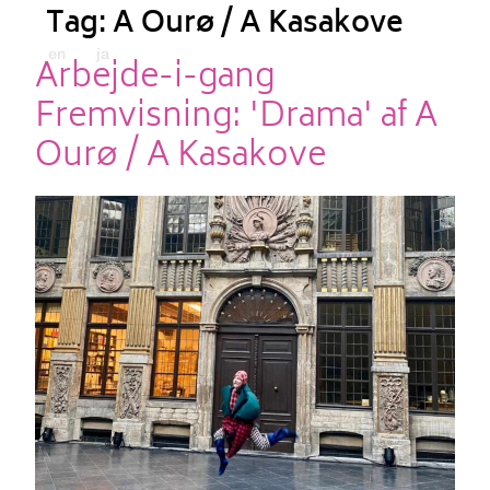
Tag:
A Ourø / A Kasakove
en
ja
Arbejde-i-gang
Fremvisning: 'Drama' af A
Ourø / A Kasakove