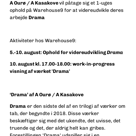
A Ourø / A Kasakove
vil påtage sig et 1-uges
ophold på Warehouse9
for at videreudvikle deres
arbejde
Drama
Aktiviteter hos Warehouse9:
5.-10. august: Ophold for videreudvikling
Drama
10. august kl. 17.00-18.00: work-in-progress
visning af værket 'Drama'
‘Drama’ af A Ourø / A Kasakove
Drama
er den sidste del af en trilogi af værker om
tab, der begyndte i 2018.
Disse værker
beskæftiger sig med det ukendte, det uvisse, det
truende og det, der aldrig helt kan gribes.
Forestillingen 'Drama' udspiller sig i en