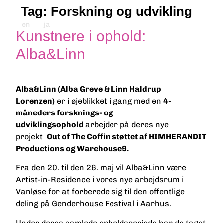
Tag:
Forskning og udvikling
en
ja
Kunstnere i ophold:
Alba&Linn
Alba&Linn (Alba Greve & Linn Haldrup
Lorenzen)
er i øjeblikket i gang med en
4-
måneders forsknings- og
udviklingsophold
arbejder på deres nye
projekt
Out of The Coffin støttet af HIMHERANDIT
Productions og Warehouse9.
Fra den 20. til den 26. maj vil Alba&Linn være
Artist-in-Residence i vores nye arbejdsrum i
Vanløse for at forberede sig til den offentlige
deling på Genderhouse Festival i Aarhus.
Under deres samlede opholdsperiode har de taget