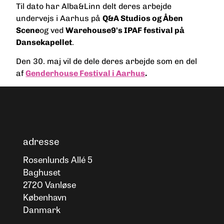
Til dato har Alba&Linn delt deres arbejde
undervejs i Aarhus på
Q&A Studios og Åben
Scene
og ved
Warehouse9's IPAF festival på
Dansekapellet
.
Den 30. maj vil de dele deres arbejde som en del
af
Genderhouse Festival i Aarhus
.
adresse
Rosenlunds Allé 5
Baghuset
2720 Vanløse
København
Danmark