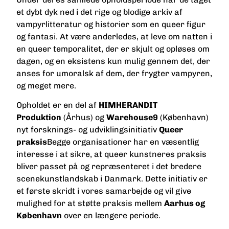
et dybt dyk ned i det rige og blodige arkiv af
vampyrlitteratur og historier som en queer figur
og fantasi. At være anderledes, at leve om natten i
en queer temporalitet, der er skjult og opløses om
dagen, og en eksistens kun mulig gennem det, der
anses for umoralsk af dem, der frygter vampyren,
og meget mere.
Opholdet er en del af
HIMHERANDIT
Produktion
(Århus) og
Warehouse9
(København)
nyt forsknings- og udviklingsinitiativ
Queer
praksis
Begge organisationer har en væsentlig
interesse i at sikre, at queer kunstneres praksis
bliver passet på og repræsenteret i det bredere
scenekunstlandskab i Danmark. Dette initiativ er
et første skridt i vores samarbejde og vil give
mulighed for at støtte praksis mellem
Aarhus og
København
over en længere periode.