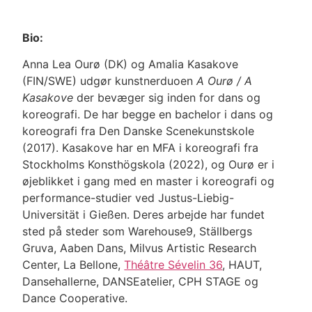
Bio:
Anna Lea Ourø (DK) og Amalia Kasakove
(FIN/SWE) udgør kunstnerduoen
A Ourø / A
Kasakove
der bevæger sig inden for dans og
koreografi. De har begge en bachelor i dans og
koreografi fra Den Danske Scenekunstskole
(2017). Kasakove har en MFA i koreografi fra
Stockholms Konsthögskola (2022), og Ourø er i
øjeblikket i gang med en master i koreografi og
performance-studier ved Justus-Liebig-
Universität i Gießen. Deres arbejde har fundet
sted på steder som Warehouse9, Ställbergs
Gruva, Aaben Dans, Milvus Artistic Research
Center, La Bellone,
Théâtre Sévelin 36
, HAUT,
Dansehallerne, DANSEatelier, CPH STAGE og
Dance Cooperative.