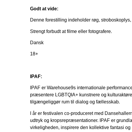
Godt at vide:
Denne forestilling indeholder røg, stroboskoplys,
Strengt forbudt at filme eller fotografere.
Dansk
18+
IPAF:
IPAF er Warehouse9s internationale performancef
præsentere LGBTQIA+ kunstnere og kulturaktører.
tilgængeliggør rum til dialog og fællesskab.
I år er festivalen co-produceret med Dansehaller
udtryk og kropsrepræsentationer. IPAF er grundla
virkeligheden, inspirere den kollektive fantasi o