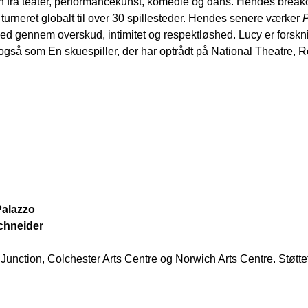
ion fra teater, performancekunst, komedie og dans. Hendes brea
urneret globalt til over 30 spillesteder. Hendes senere værker
P
rhed gennem overskud, intimitet og respektløshed. Lucy er fors
r også som
En skuespiller, der har optrådt på National Theatre, 
Palazzo
chneider
e Junction, Colchester Arts Centre og Norwich Arts Centre.
Støtt