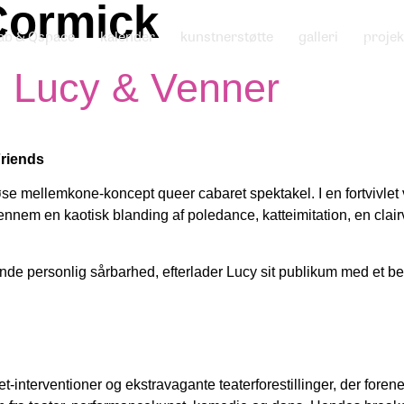
Cormick
ab & Qspace
kalender
kunstnerstøtte
galleri
projek
 Lucy & Venner
riends
iøse mellemkone-koncept
queer cabaret spektakel. I en fortvivle
gennem
en kaotisk blanding af poledance, katteimitation, en clair
e personlig sårbarhed, efterlader Lucy sit publikum med et beho
interventioner og ekstravagante teaterforestillinger, der forener