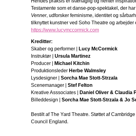
Hendes praksis er tværfaglig og henter inspirat
Testamente som et danse-pop-spektakel, der har t
Venner
, udforsker feminisme, identitet og sårba
tilknyttet kunstner ved Soho Theatre og arbejde
https://www.lucymccormick.com
Kreditter:
Skaber og performer |
Lucy McCormick
Instruktør |
Ursula Martinez
Producer |
Michael Kitchin
Produktionsleder
Herbe Walmsley
Lysdesigner |
Sorcha Mae Stott-Strzala
Scenemanager |
Stef Felton
Kreative Asssociates |
Daniel Oliver & Claudia 
Billeddesign |
Sorcha Mae Stott-Strzala & Jo S
Bestilt af The Yard Theatre. Støttet af Cambridg
Council England.