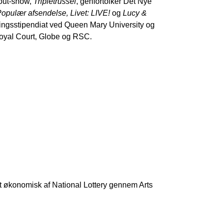
kout-show,
Tripletrussel
, genfortolker Det Nye
opulær afsendelse, Livet: LIVE!
og
Lucy &
kningsstipendiat ved Queen Mary University og
Royal Court, Globe og RSC.
et økonomisk af National Lottery gennem Arts