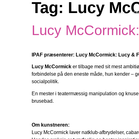
Tag:
Lucy Mc
om
Ql
Lucy McCormick:
IPAF præsenterer: Lucy McCormick: Lucy & F
Lucy McCormick
er tilbage med sit mest ambit
forbindelse på den eneste måde, hun kender – 
socialpolitik.
En mester i teatermæssig manipulation og knusend
brusebad.
Om kunstneren:
Lucy McCormick laver natklub-afbrydelser, cabaret-