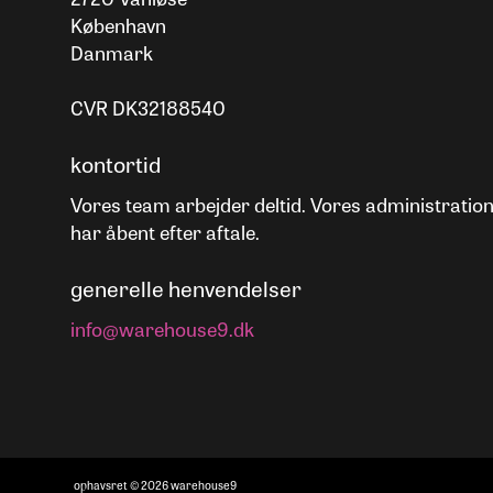
København
Danmark
CVR DK32188540
kontortid
Vores team arbejder deltid. Vores administratio
har åbent efter aftale.
generelle henvendelser
info@warehouse9.dk
ophavsret © 2026 warehouse9