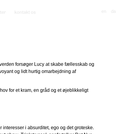
ter
kontakt os
en
da
t verden forsøger Lucy at skabe fællesskab og
voyant og lidt hurtig omarbejdning af
v for et kram, en gråd og et øjeblikkeligt
 interesser i absurditet, ego og det groteske.