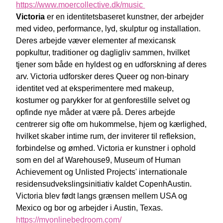
https://www.moercollective.dk/music
Victoria
er en identitetsbaseret kunstner, der arbejder
med video, performance, lyd, skulptur og installation.
Deres arbejde væver elementer af mexicansk
popkultur, traditioner og dagligliv sammen, hvilket
tjener som både en hyldest og en udforskning af deres
arv. Victoria udforsker deres Queer og non-binary
identitet ved at eksperimentere med makeup,
kostumer og parykker for at genforestille selvet og
opfinde nye måder at være på. Deres arbejde
centrerer sig ofte om hukommelse, hjem og kærlighed,
hvilket skaber intime rum, der inviterer til refleksion,
forbindelse og ømhed. Victoria er kunstner i ophold
som en del af Warehouse9, Museum of Human
Achievement og Unlisted Projects' internationale
residensudvekslingsinitiativ kaldet CopenhAustin.
Victoria blev født langs grænsen mellem USA og
Mexico og bor og arbejder i Austin, Texas.
https://myonlinebedroom.com/