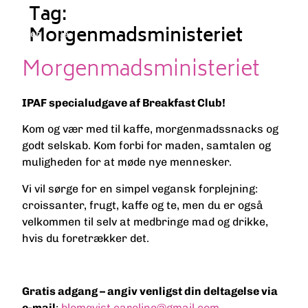
Tag:
Morgenmadsministeriet
en
ja
Morgenmadsministeriet
IPAF specialudgave af Breakfast Club!
Kom og vær med til kaffe, morgenmadssnacks og
godt selskab. Kom forbi for maden, samtalen og
muligheden for at møde nye mennesker.
Vi vil sørge for en simpel vegansk forplejning:
croissanter, frugt, kaffe og te, men du er også
velkommen til selv at medbringe mad og drikke,
hvis du foretrækker det.
Gratis adgang – angiv venligst din deltagelse via
e-mail
:
blomqvist.caroline@gmail.com