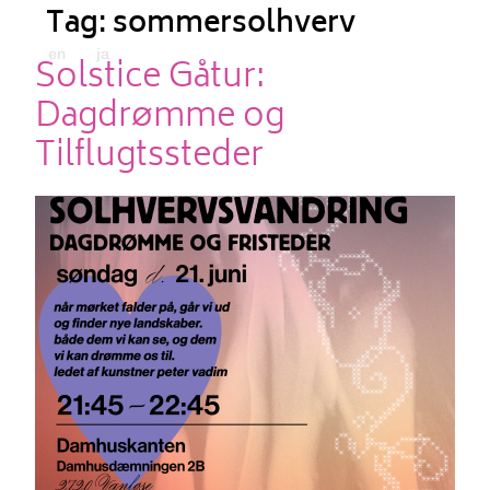
Tag:
sommersolhverv
en
ja
Solstice Gåtur:
Dagdrømme og
Tilflugtssteder