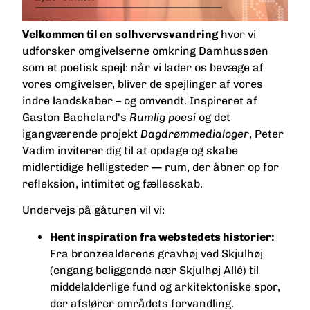
Velkommen til en solhvervsvandring
hvor vi
udforsker omgivelserne omkring Damhussøen
som et poetisk spejl: når vi lader os bevæge af
vores omgivelser, bliver de spejlinger af vores
indre landskaber – og omvendt. Inspireret af
Gaston Bachelard's
Rumlig poesi
og det
igangværende projekt
Dagdrømmedialoger
, Peter
Vadim inviterer dig til at opdage og skabe
midlertidige helligsteder — rum, der åbner op for
refleksion, intimitet og fællesskab.
Undervejs på gåturen vil vi:
Hent inspiration fra webstedets historier:
Fra bronzealderens gravhøj ved Skjulhøj
(engang beliggende nær Skjulhøj Allé) til
middelalderlige fund og arkitektoniske spor,
der afslører områdets forvandling.