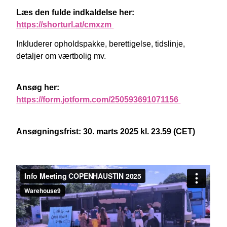
Læs den fulde indkaldelse her:
https://shorturl.at/cmxzm
Inkluderer opholdspakke, berettigelse, tidslinje,
detaljer om værtbolig mv.
Ansøg her:
https://form.jotform.com/250593691071156
Ansøgningsfrist: 30. marts 2025 kl. 23.59 (CET)