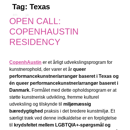
Tag:
Texas
en
ja
OPEN CALL:
COPENHAUSTIN
RESIDENCY
CopenhAustin
er et årligt udvekslingsprogram for
kunstnerophold, der varer et år
queer
performancekunstner/arrangør baseret i Texas og
én queer performancekunstner/arrangør baseret i
Danmark.
Formålet med dette opholdsprogram er at
støtte kunstnerisk udvikling, fremme kulturel
udveksling og tilskynde til
miljømæssig
bæredygtighed
praksis i det bredere kunstmiljø. Et
særligt træk ved denne indkaldelse er en forpligtelse
til
krydsfeltet mellem LGBTQIA+-spørgsmål og