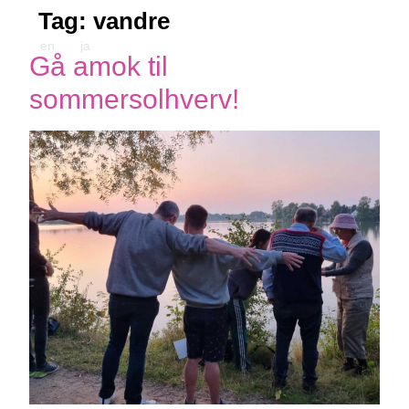
Tag:
vandre
en
ja
Gå amok til
sommersolhverv!