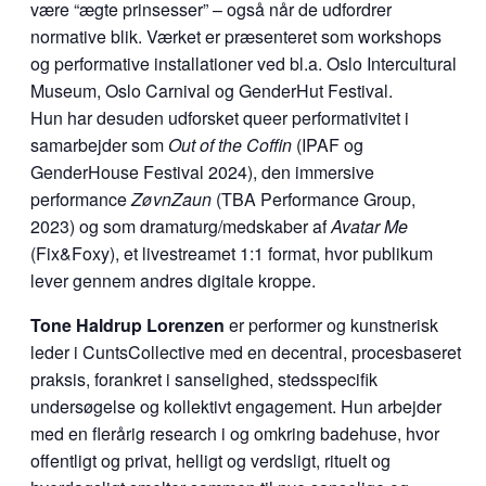
være “ægte prinsesser” – også når de udfordrer
normative blik. Værket er præsenteret som workshops
og performative installationer ved bl.a. Oslo Intercultural
Museum, Oslo Carnival og GenderHut Festival.
Hun har desuden udforsket queer performativitet i
samarbejder som
Out of the Coffin
(IPAF og
GenderHouse Festival 2024), den immersive
performance
ZøvnZaun
(TBA Performance Group,
2023) og som dramaturg/medskaber af
Avatar Me
(Fix&Foxy), et livestreamet 1:1 format, hvor publikum
lever gennem andres digitale kroppe.
Tone Haldrup Lorenzen
er performer og kunstnerisk
leder i CuntsCollective med en decentral, procesbaseret
praksis, forankret i sanselighed, stedsspecifik
undersøgelse og kollektivt engagement. Hun arbejder
med en flerårig research i og omkring badehuse, hvor
offentligt og privat, helligt og verdsligt, rituelt og