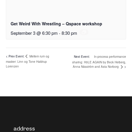
Get Weird With Wrestling – Qspace workshop
September 3 @ 6:30 pm
-
8:30 pm
Mellem rum og
In-process performance
masker: Linn og Tone Haldrup
sharing: H0LE AGAIN by Beck Heiberg,
Lorenzen
Anna Näsström and Asta Norborg
address