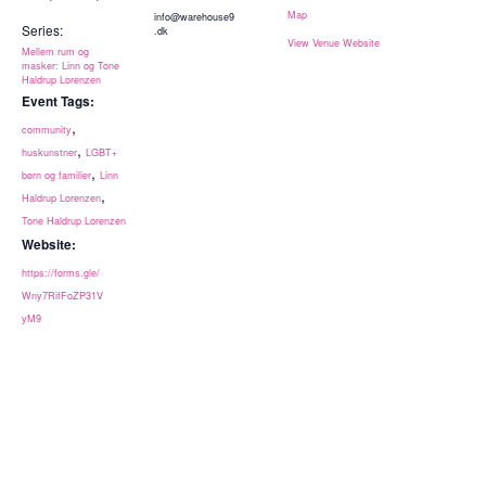
Map
info@warehouse9
Series:
.dk
View Venue Website
Mellem rum og
masker: Linn og Tone
Haldrup Lorenzen
Event Tags:
,
community
,
huskunstner
LGBT+
,
børn og familier
Linn
,
Haldrup Lorenzen
Tone Haldrup Lorenzen
Website:
https://forms.gle/
Wny7RifFoZP31V
yM9