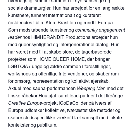
hverdagsligt smelter sammen til nye sanselige og
sociale dramaturgier. Hun har arbejdet for en lang række
kunstnere, turneret internationalt og kurateret
residencies i bl.a. Kina, Brasilien og rundt i Europa.
Som medskabende kunstner og
community engagement
leader
hos HIMHERANDIT Productions arbejder hun
med queer synlighed og intergenerationel dialog. Hun
har været med til at skabe store, deltagerbaserede
projekter som HOME QUEER HOME, der bringer
LGBTQIA+ unge og ældre sammen i forestillinger,
workshops og offentlige interventioner, og skaber rum
for omsorg, repræsentation og kollektivt ejerskab.
Aktuel med sauna-performancen
Weeping Men
med det
finske råbekor Huutajat, samt lead-partner i det fireårige
Creative Europe
-projekt iCoDaCo, der på tværs af
Europa udforsker kollektive, tværæstetiske metoder og
skaber stedsspecifikke værker i tæt samspil med lokale
kontekster og publikum.