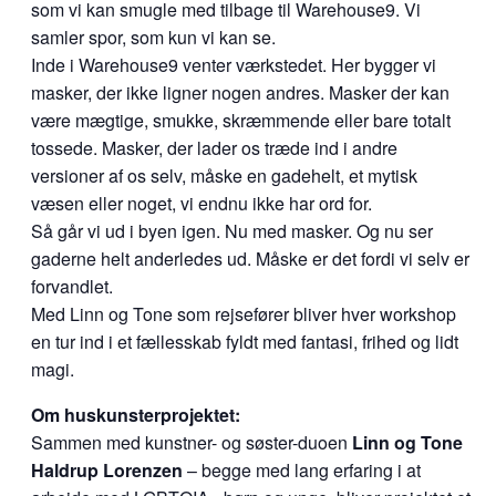
som vi kan smugle med tilbage til Warehouse9. Vi
samler spor, som kun vi kan se.
Inde i Warehouse9 venter værkstedet. Her bygger vi
masker, der ikke ligner nogen andres. Masker der kan
være mægtige, smukke, skræmmende eller bare totalt
tossede. Masker, der lader os træde ind i andre
versioner af os selv, måske en gadehelt, et mytisk
væsen eller noget, vi endnu ikke har ord for.
Så går vi ud i byen igen. Nu med masker. Og nu ser
gaderne helt anderledes ud. Måske er det fordi vi selv er
forvandlet.
Med Linn og Tone som rejsefører bliver hver workshop
en tur ind i et fællesskab fyldt med fantasi, frihed og lidt
magi.
Om huskunsterprojektet:
Sammen med kunstner- og søster-duoen
Linn og Tone
Haldrup Lorenzen
– begge med lang erfaring i at