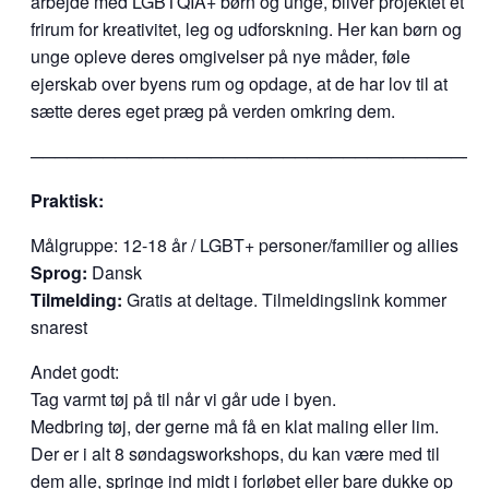
arbejde med LGBTQIA+ børn og unge, bliver projektet et
frirum for kreativitet, leg og udforskning. Her kan børn og
unge opleve deres omgivelser på nye måder, føle
ejerskab over byens rum og opdage, at de har lov til at
sætte deres eget præg på verden omkring dem.
──────────────────────────────────────
Praktisk:
Målgruppe: 12-18 år / LGBT+ personer/familier og allies
Sprog:
Dansk
Tilmelding:
Gratis at deltage. Tilmeldingslink kommer
snarest
Andet godt:
Tag varmt tøj på til når vi går ude i byen.
Medbring tøj, der gerne må få en klat maling eller lim.
Der er i alt 8 søndagsworkshops, du kan være med til
dem alle, springe ind midt i forløbet eller bare dukke op