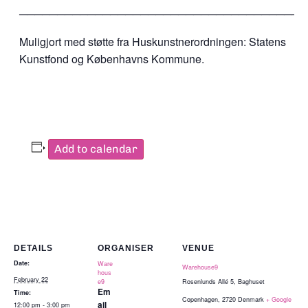
──────────────────────────────────────
Muligjort med støtte fra Huskunstnerordningen: Statens
Kunstfond og Københavns Kommune.
Add to calendar
DETAILS
ORGANISER
VENUE
Date:
Ware
Warehouse9
hous
February 22
e9
Rosenlunds Allé 5, Baghuset
Em
Time:
Copenhagen
,
2720
Denmark
+ Google
ail
12:00 pm - 3:00 pm