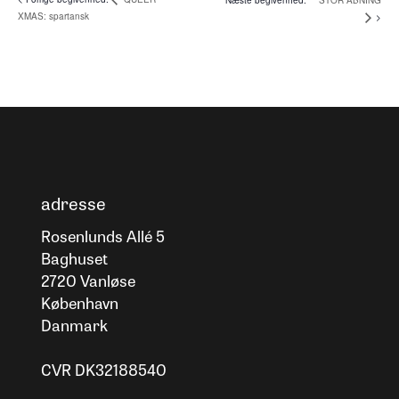
STOR ÅBNING
XMAS: spartansk
adresse
Rosenlunds Allé 5
Baghuset
2720 Vanløse
København
Danmark
CVR DK32188540