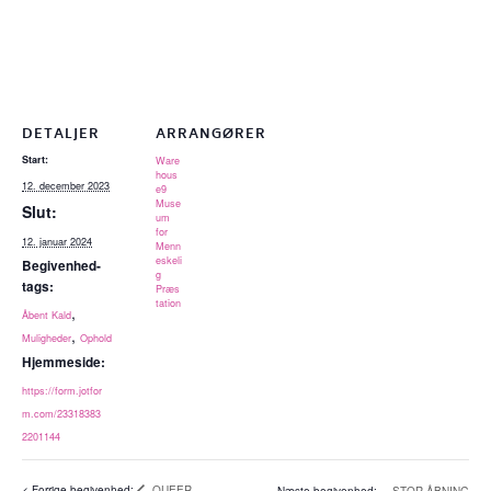
DETALJER
ARRANGØRER
Start:
Ware
hous
12. december 2023
e9
Muse
Slut:
um
for
12. januar 2024
Menn
eskeli
Begivenhed-
g
tags:
Præs
tation
,
Åbent Kald
,
Muligheder
Ophold
Hjemmeside:
https://form.jotfor
m.com/23318383
2201144
QUEER