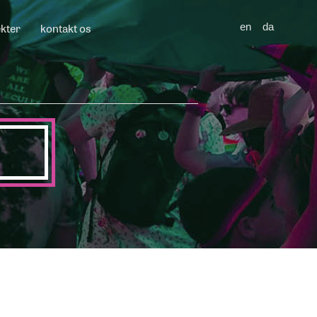
ekter
kontakt os
en
da