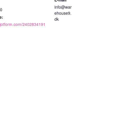
info@war
00
ehouse9.
e:
dk
m.jotform.com/2402834191