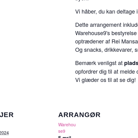
Vi håber, du kan deltage 
Dette arrangement inklud
Warehouse9's bestyrelse o
optrædener af Rei Mansa,
Og snacks, drikkevarer, s
Bemærk venligst at
plad
opfordrer dig til at melde di
Vi glæder os til at se dig!
JER
ARRANGØR
Warehou
se9
 2024
E-mail