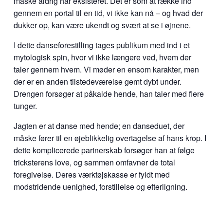
måske aldrig har eksisteret. Det er som at række ind
gennem en portal til en tid, vi ikke kan nå – og hvad der
dukker op, kan være ukendt og svært at se i øjnene.
I dette danseforestilling tages publikum med ind i et
mytologisk spin, hvor vi ikke længere ved, hvem der
taler gennem hvem. Vi møder en ensom karakter, men
der er en anden tilstedeværelse gemt dybt under.
Drengen forsøger at påkalde hende, han taler med flere
tunger.
Jagten er at danse med hende; en danseduet, der
måske fører til en øjeblikkelig overtagelse af hans krop. I
dette komplicerede partnerskab forsøger han at følge
tricksterens love, og sammen omfavner de total
foregivelse. Deres værktøjskasse er fyldt med
modstridende uenighed, forstillelse og efterligning.