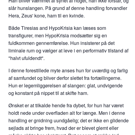
Han bliver væmmet af synet af noget, han ikke forstår, og
slår hunslangen. På grund af denne handling forvandler
Hera, Zeus' kone, ham til en kvinde.
Både Tiresias and HypoKrisia kan læses som
transfigurer, men HypoKrisia modsætter sig en
fuldkommen gennemførelse. Hun insisterer på det
liminale rum og vælger at leve i en performativ tilstand af
"halvt ufuldendt".
I denne forestillede myte anses hun for uværdig og farlig
af samfundet og bliver derfor slettet fra fortællingerne.
Hun er legemliggørelsen af slangen: glat, undvigende
og konstant på nippet til at skifte ham.
Ønsket er at tilkalde hende fra dybet, for hun har været
holdt nede under overfladen alt for længe. Men i denne
handling er gnidning uundgåelig; det er ikke en glidende
sejlads at bringe frem, hvad der er blevet glemt eller