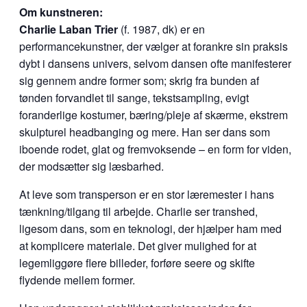
Om kunstneren:
Charlie Laban Trier
(f. 1987, dk) er en
performancekunstner, der vælger at forankre sin praksis
dybt i dansens univers, selvom dansen ofte manifesterer
sig gennem andre former som; skrig fra bunden af
tønden forvandlet til sange, tekstsampling, evigt
foranderlige kostumer, bæring/pleje af skærme, ekstrem
skulpturel headbanging og mere. Han ser dans som
iboende rodet, glat og fremvoksende – en form for viden,
der modsætter sig læsbarhed.
At leve som transperson er en stor læremester i hans
tænkning/tilgang til arbejde. Charlie ser transhed,
ligesom dans, som en teknologi, der hjælper ham med
at komplicere materiale. Det giver mulighed for at
legemliggøre flere billeder, forføre seere og skifte
flydende mellem former.