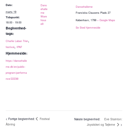
Dato:
Dans
Dansehallerne
ehalle
marts 19
rne
Franciska Clausens Plads 27
Ware
Tidspunkt:
hous
København
,
1799
+ Google Maps
18:00 - 19:00
e9
Begivenhed-
Se Sted hjemmeside
tags:
,
Charlie Laban Trier
,
festival
IPAF
Hjemmeside:
https://dansehalle
rne.dk/en/public-
program/performa
nce/22238/
Festival
Eve Stainton:
Åbning
Joysticket og Tøjlerne