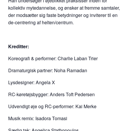
Han undersøger i øjeblikket praksisser inden for
kollektiv mytedannelse, og ønsker at fremme samtaler,
der modsætter sig faste betydninger og inviterer til en
de-centrering af helten/centrum.
Kreditter:
Koreografi & performer: Charlie Laban Trier
Dramaturgisk partner: Noha Ramadan
Lysdesigner: Angela X
RC-køretøjsbygger: Anders Toft Pedersen
Udvendigt øje og RC-performer: Kai Merke
Musik remix: Isadora Tomasi
Særlig tak:
Angelica Stathopoulos