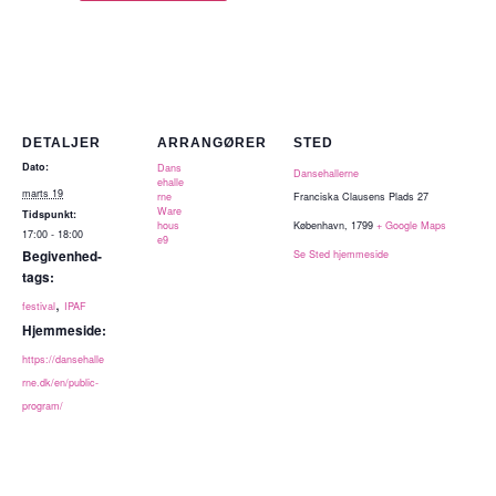
DETALJER
ARRANGØRER
STED
Dato:
Dans
Dansehallerne
ehalle
marts 19
rne
Franciska Clausens Plads 27
Ware
Tidspunkt:
hous
København
,
1799
+ Google Maps
17:00 - 18:00
e9
Begivenhed-
Se Sted hjemmeside
tags:
,
festival
IPAF
Hjemmeside:
https://dansehalle
rne.dk/en/public-
program/