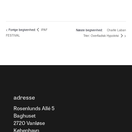
IPAF
Charlie Laban
FESTIVAL
Trier: Overfladisk Hypokrisi
adresse
Rosenlunds Allé 5
Baghuset
2720 Vanløse
København