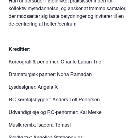
Han undersøger i øjeblikket praksisser inden for
kollektiv mytedannelse, og ønsker at fremme samtaler,
der modsætter sig faste betydninger og inviterer til en
de-centrering af helten/centrum.
Kreditter:
Koreografi & performer: Charlie Laban Trier
Dramaturgisk partner: Noha Ramadan
Lysdesigner: Angela X
RC-køretøjsbygger: Anders Toft Pedersen
Udvendigt øje og RC-performer: Kai Merke
Musik remix: Isadora Tomasi
Særlig tak:
Angelica Stathopoulos