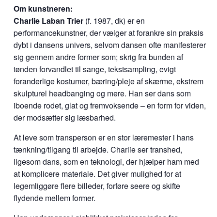
Om kunstneren:
Charlie Laban Trier
(f. 1987, dk) er en
performancekunstner, der vælger at forankre sin praksis
dybt i dansens univers, selvom dansen ofte manifesterer
sig gennem andre former som; skrig fra bunden af
tønden forvandlet til sange, tekstsampling, evigt
foranderlige kostumer, bæring/pleje af skærme, ekstrem
skulpturel headbanging og mere. Han ser dans som
iboende rodet, glat og fremvoksende – en form for viden,
der modsætter sig læsbarhed.
At leve som transperson er en stor læremester i hans
tænkning/tilgang til arbejde. Charlie ser transhed,
ligesom dans, som en teknologi, der hjælper ham med
at komplicere materiale. Det giver mulighed for at
legemliggøre flere billeder, forføre seere og skifte
flydende mellem former.