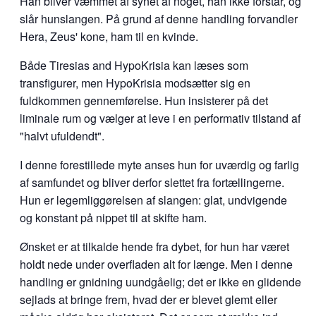
Han bliver væmmet af synet af noget, han ikke forstår, og
slår hunslangen. På grund af denne handling forvandler
Hera, Zeus' kone, ham til en kvinde.
Både Tiresias and HypoKrisia kan læses som
transfigurer, men HypoKrisia modsætter sig en
fuldkommen gennemførelse. Hun insisterer på det
liminale rum og vælger at leve i en performativ tilstand af
"halvt ufuldendt".
I denne forestillede myte anses hun for uværdig og farlig
af samfundet og bliver derfor slettet fra fortællingerne.
Hun er legemliggørelsen af slangen: glat, undvigende
og konstant på nippet til at skifte ham.
Ønsket er at tilkalde hende fra dybet, for hun har været
holdt nede under overfladen alt for længe. Men i denne
handling er gnidning uundgåelig; det er ikke en glidende
sejlads at bringe frem, hvad der er blevet glemt eller