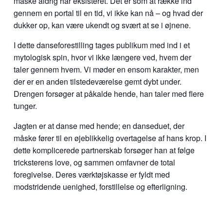
måske aldrig har eksisteret. Det er som at række ind
gennem en portal til en tid, vi ikke kan nå – og hvad der
dukker op, kan være ukendt og svært at se i øjnene.
I dette danseforestilling tages publikum med ind i et
mytologisk spin, hvor vi ikke længere ved, hvem der
taler gennem hvem. Vi møder en ensom karakter, men
der er en anden tilstedeværelse gemt dybt under.
Drengen forsøger at påkalde hende, han taler med flere
tunger.
Jagten er at danse med hende; en danseduet, der
måske fører til en øjeblikkelig overtagelse af hans krop. I
dette komplicerede partnerskab forsøger han at følge
tricksterens love, og sammen omfavner de total
foregivelse. Deres værktøjskasse er fyldt med
modstridende uenighed, forstillelse og efterligning.