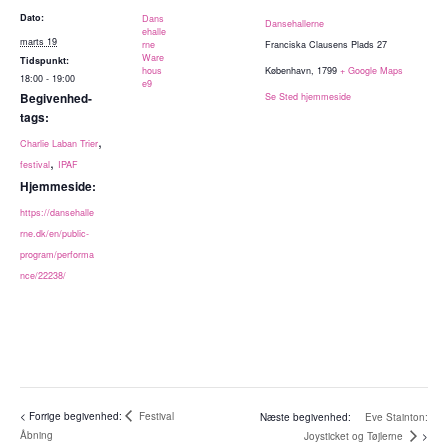
Dato:
Dans
Dansehallerne
ehalle
marts 19
rne
Franciska Clausens Plads 27
Ware
Tidspunkt:
hous
København
,
1799
+ Google Maps
18:00 - 19:00
e9
Begivenhed-
Se Sted hjemmeside
tags:
,
Charlie Laban Trier
,
festival
IPAF
Hjemmeside:
https://dansehalle
rne.dk/en/public-
program/performa
nce/22238/
Festival
Eve Stainton:
Åbning
Joysticket og Tøjlerne