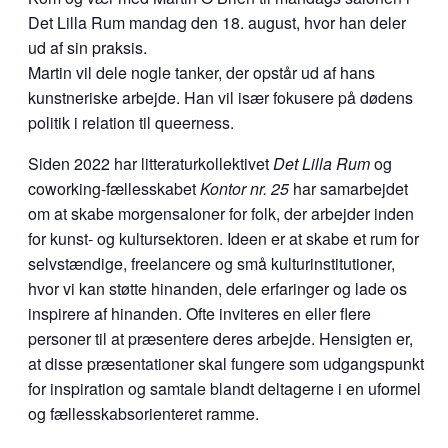
Det Lilla Rum mandag den 18. august, hvor han deler
ud af sin praksis.
Martin vil dele nogle tanker, der opstår ud af hans
kunstneriske arbejde. Han vil især fokusere på dødens
politik i relation til queerness.
Siden 2022 har litteraturkollektivet
Det Lilla Rum
og
coworking-fællesskabet
Kontor nr. 25
har samarbejdet
om at skabe morgensaloner for folk, der arbejder inden
for kunst- og kultursektoren. Ideen er at skabe et rum for
selvstændige, freelancere og små kulturinstitutioner,
hvor vi kan støtte hinanden, dele erfaringer og lade os
inspirere af hinanden. Ofte inviteres en eller flere
personer til at præsentere deres arbejde. Hensigten er,
at disse præsentationer skal fungere som udgangspunkt
for inspiration og samtale blandt deltagerne i en uformel
og fællesskabsorienteret ramme.