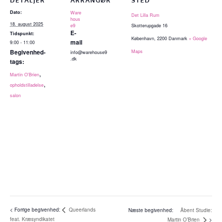
DETALJER
ARRANGØR
STED
Dato:
Ware
Det Lilla Rum
hous
18. august 2025
e9
Skotterupgade 16
E-
Tidspunkt:
København
,
2200
Danmark
+ Google
mail
9:00 - 11:00
Begivenhed-
Maps
info@warehouse9
.dk
tags:
,
Martin O'Brien
,
opholdstilladelse
salon
Queerlands
Åbent Studie:
feat. Kræsyndikatet
Martin O’Brien