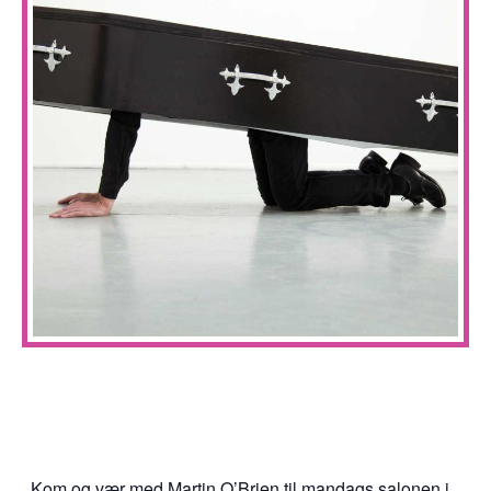
Kom og vær med Martin O’Brien til mandags salonen i