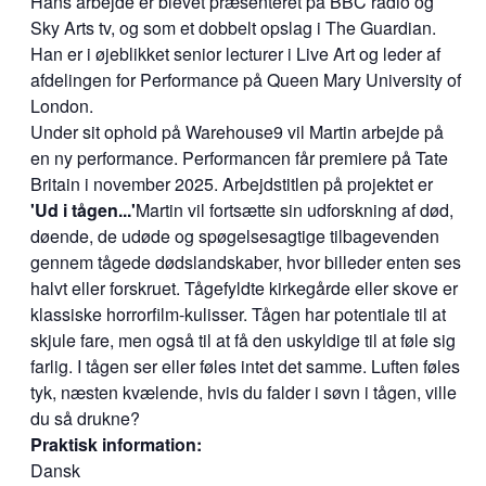
Hans arbejde er blevet præsenteret på BBC radio og
Sky Arts tv, og som et dobbelt opslag i The Guardian.
Han er i øjeblikket senior lecturer i Live Art og leder af
afdelingen for Performance på Queen Mary University of
London.
Under sit ophold på Warehouse9 vil Martin arbejde på
en ny performance. Performancen får premiere på Tate
Britain i november 2025. Arbejdstitlen på projektet er
'Ud i tågen...'
Martin vil fortsætte sin udforskning af død,
døende, de udøde og spøgelsesagtige tilbagevenden
gennem tågede dødslandskaber, hvor billeder enten ses
halvt eller forskruet. Tågefyldte kirkegårde eller skove er
klassiske horrorfilm-kulisser. Tågen har potentiale til at
skjule fare, men også til at få den uskyldige til at føle sig
farlig. I tågen ser eller føles intet det samme. Luften føles
tyk, næsten kvælende, hvis du falder i søvn i tågen, ville
du så drukne?
Praktisk information:
Dansk