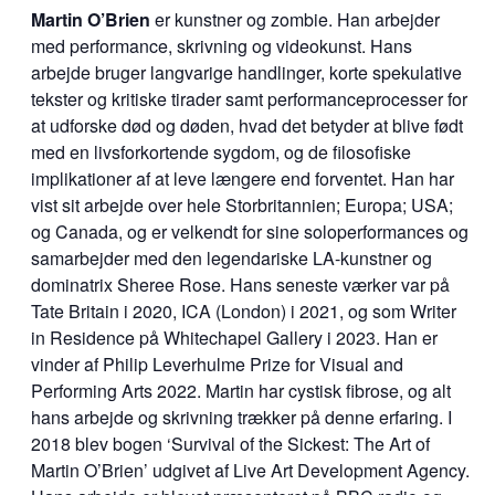
Martin O’Brien
er kunstner og zombie. Han arbejder
med performance, skrivning og videokunst. Hans
arbejde bruger langvarige handlinger, korte spekulative
tekster og kritiske tirader samt performanceprocesser for
at udforske død og døden, hvad det betyder at blive født
med en livsforkortende sygdom, og de filosofiske
implikationer af at leve længere end forventet. Han har
vist sit arbejde over hele Storbritannien; Europa; USA;
og Canada, og er velkendt for sine soloperformances og
samarbejder med den legendariske LA-kunstner og
dominatrix Sheree Rose. Hans seneste værker var på
Tate Britain i 2020, ICA (London) i 2021, og som Writer
in Residence på Whitechapel Gallery i 2023. Han er
vinder af Philip Leverhulme Prize for Visual and
Performing Arts 2022. Martin har cystisk fibrose, og alt
hans arbejde og skrivning trækker på denne erfaring. I
2018 blev bogen ‘Survival of the Sickest: The Art of
Martin O’Brien’ udgivet af Live Art Development Agency.