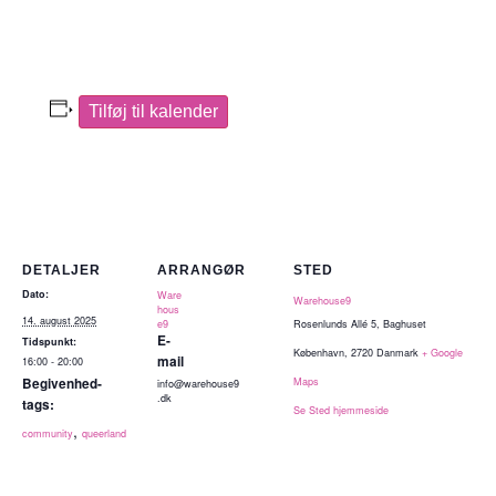
Tilføj til kalender
DETALJER
ARRANGØR
STED
Dato:
Ware
Warehouse9
hous
14. august 2025
e9
Rosenlunds Allé 5, Baghuset
E-
Tidspunkt:
København
,
2720
Danmark
+ Google
mail
16:00 - 20:00
Begivenhed-
Maps
info@warehouse9
.dk
tags:
Se Sted hjemmeside
,
community
queerland