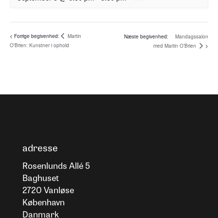
Martin
Mandagssalon
O’Brien: Kunstner i ophold
med Martin O’Brien
adresse
Rosenlunds Allé 5
Baghuset
2720 Vanløse
København
Danmark