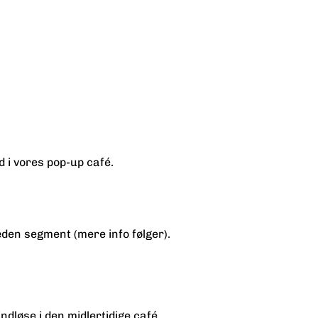
i vores pop-up café.
æden segment (mere info følger).
ndløse i den midlertidige café.