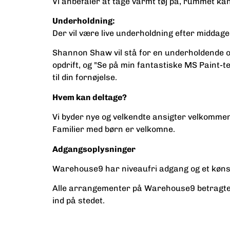
Vi anbefaler at tage varmt tøj på, rummet kan 
Underholdning:
Der vil være live underholdning efter middage
Shannon Shaw vil stå for en underholdende op
opdrift, og "Se på min fantastiske MS Paint-t
til din fornøjelse.
Hvem kan deltage?
Vi byder nye og velkendte ansigter velkomme
Familier med børn er velkomne.
Adgangsoplysninger
Warehouse9 har niveaufri adgang og et kønsneut
Alle arrangementer på Warehouse9 betragtes s
ind på stedet.