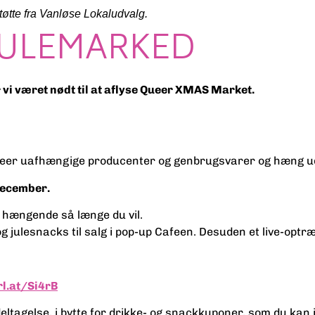
øtte fra Vanløse Lokaludvalg.
R JULEMARKED
i været nødt til at aflyse Queer XMAS Market.
eer uafhængige producenter og genbrugsvarer og hæng ud 
 december.
e hængende så længe du vil.
g julesnacks til salg i pop-up Cafeen. Desuden et live-optr
rl.at/Si4rB
eltagelse, i bytte for drikke- og snackkuponer, som du kan i