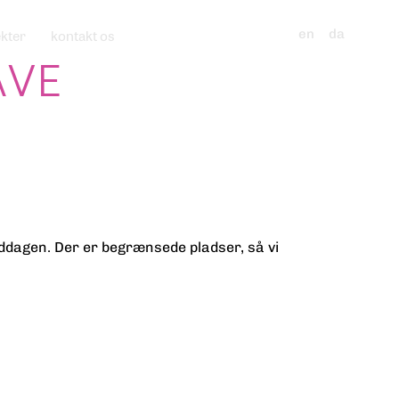
ekter
kontakt os
en
da
AVE
iddagen. Der er begrænsede pladser, så vi