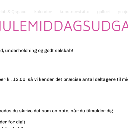
lab & Qspace
kalender
kunstnerstøtte
galleri
proj
 JULEMIDDAGSUDG
d, underholdning og godt selskab!
r kl. 12.00, så vi kender det præcise antal deltagere til m
bedes du skrive det som en note, når du tilmelder dig.
der for dig!)