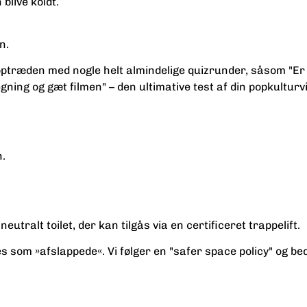
blive koldt.
n.
træden med nogle helt almindelige quizrunder, såsom "Er de
egning og gæt filmen" – den ultimative test af din popkultu
n.
ralt toilet, der kan tilgås via en certificeret trappelift.
om »afslappede«. Vi følger en "safer space policy" og bed