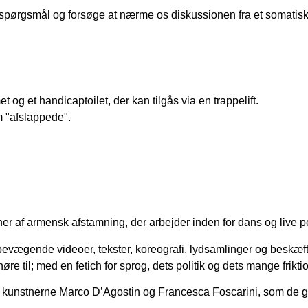
spørgsmål og forsøge at nærme os diskussionen fra et somatisk
og et handicaptoilet, der kan tilgås via en trappelift.
 "afslappede".
tner af armensk afstamning, der arbejder inden for dans og live 
 bevægende videoer, tekster, koreografi, lydsamlinger og beskæf
re til; med en fetich for sprog, dets politik og dets mange frikti
d kunstnerne Marco D’Agostin og Francesca Foscarini, som de