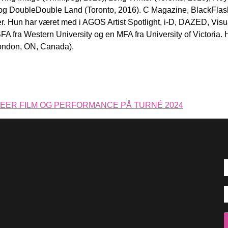
 og
DoubleDouble Land (Toronto, 2016). C Magazine, BlackFlas
r. Hun har været med i AGOS Artist Spotlight, i-D, DAZED, Visu
 fra Western University og en MFA fra University of Victoria. 
(London, ON, Canada).
EER FILM OG PERFORMANCE PÅ TURNÉ 2024