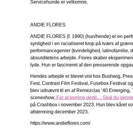
Servicehunde er velkomne.
ANDIE FLORES
ANDIE FLORES (f. 1990) (hun/hende) er en perfor
synlighed i en racialiseret krop på tværs af græns
performancegenrer (kvindelighed, latinofamilie, 
absurditetens arbejde. Flores skaber eksperiment
lyde. Hun er fascineret af den presserende opg
Hendes arbejde er blevet vist hos Bushwig, Pre
Fest, Contrast Film Festival, Fusebox Festival og
blev udnævnt til en af Remezclas ‘40 Emerging, Te
sceneshow,
For at komme dertil… Skal du genne
på Crashbox i november 2023. Hun blev kåret som
afstemning december 2023.
https://www.andieflores.com/