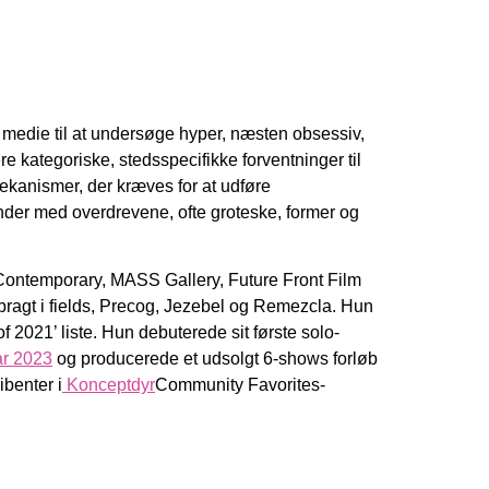
medie til at undersøge hyper, næsten obsessiv,
re kategoriske, stedsspecifikke forventninger til
ekanismer, der kræves for at udføre
inder med overdrevene, ofte groteske, former og
Contemporary, MASS Gallery, Future Front Film
 bragt i fields, Precog, Jezebel og Remezcla. Hun
 2021’ liste. Hun debuterede sit første solo-
ar 2023
og producerede et udsolgt 6-shows forløb
benter i
Konceptdyr
Community Favorites-