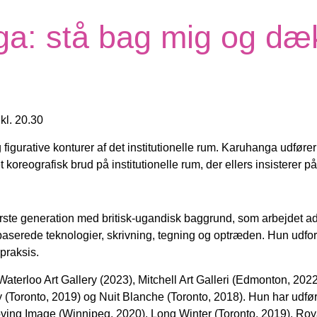
ga: stå bag mig og dæ
 kl. 20.30
igurative konturer af det institutionelle
rum. Karuhanga udfører 
t koreografisk brud på institutionelle rum, der
ellers insisterer 
ørste generation med britisk-ugandisk baggrund, som
arbejdet ad
baserede teknologier, skrivning, tegning og optræden. Hun udfor
praksis.
Waterloo Art Gallery (2023), Mitchell Art
Galleri (Edmonton, 2022
(Toronto, 2019) og Nuit Blanche (Toronto, 2018). Hun har
udfø
oving Image (Winnipeg, 2020), Long Winter (Toronto, 2019), Roy