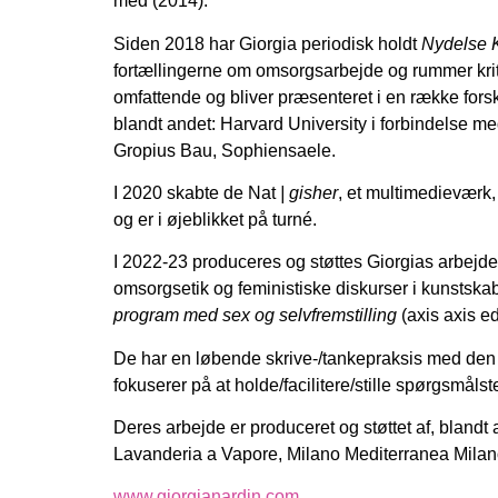
med (2014).
Siden 2018 har Giorgia periodisk holdt
Nydelse 
fortællingerne om omsorgsarbejde og rummer kri
omfattende og bliver præsenteret i en række forske
blandt andet: Harvard University i forbindelse m
Gropius Bau, Sophiensaele.
I 2020 skabte de
Nat
| gisher
, et multimedieværk,
og er i øjeblikket på turné.
I 2022-23 produceres og støttes Giorgias arbejd
omsorgsetik
og feministiske diskurser i kunstska
program med sex og selvfremstilling
(axis axis edi
De har en løbende skrive-/tankepraksis med den
fokuserer på at holde/facilitere/stille spørgsmål
Deres arbejde er produceret og støttet af, blan
Lavanderia a Vapore, Milano Mediterranea
Milan
www.giorgianardin.com