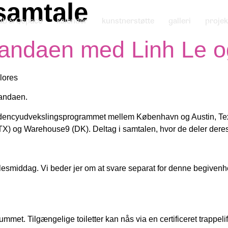
samtale
ab & Qspace
kalender
kunstnerstøtte
galleri
projek
andaen med Linh Le o
lores
randaen.
dencyudvekslingsprogrammet mellem København og Austin, Texas,
) og Warehouse9 (DK). Deltag i samtalen, hvor de deler deres 
 fællesmiddag. Vi beder jer om at svare separat for denne begivenhe
met. Tilgængelige toiletter kan nås via en certificeret trappeli