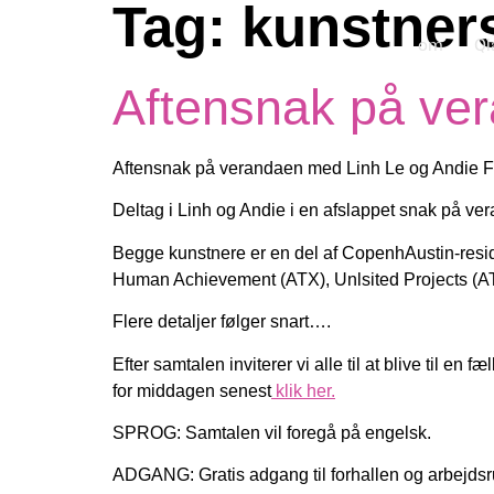
Tag:
kunstner
om
Ql
Aftensnak på ver
Aftensnak på verandaen med Linh Le og Andie F
Deltag i Linh og Andie i en afslappet snak på ve
Begge kunstnere er en del af CopenhAustin-resi
Human Achievement (ATX), Unlsited Projects (ATX
Flere detaljer følger snart….
Efter samtalen inviterer vi alle til at blive til en
for middagen senest
klik her.
SPROG: Samtalen vil foregå på engelsk.
ADGANG: Gratis adgang til forhallen og arbejdsrum