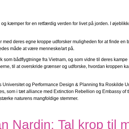
og kæmper for en retfærdig verden for livet på jorden. I øjeblikk
 der med deres egne kroppe udforsker muligheden for at finde e
rledes måde at være menneske/art på.
som bådflygtninge fra Vietnam, og som vidne til deres kampe i 
rmerne, til at overskride grænser og udforske, hvordan kroppen k
us Universitet og Performance Design & Planning fra Roskilde Un
s, som i tæt alliance med Extinction Rebellion og Embassy of 
 forstærke naturens mangfoldige stemmer.
 Nardin: Tal krop til 