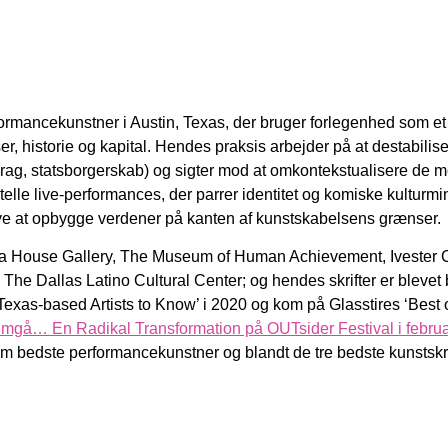
mancekunstner i Austin, Texas, der bruger forlegenhed som et 
er, historie og kapital. Hendes praksis arbejder på at destabilise
drag, statsborgerskab) og sigter mod at omkontekstualisere de m
elle live-performances, der parrer identitet og komiske kulturm
ave at opbygge verdener på kanten af kunstskabelsens grænser.
sa House Gallery, The Museum of Human Achievement, Ivester 
 The Dallas Latino Cultural Center; og hendes skrifter er blevet
xas-based Artists to Know’ i 2020 og kom på Glasstires ‘Best of
mgå… En Radikal Transformation på OUTsider Festival i febru
 bedste performancekunstner og blandt de tre bedste kunstskri