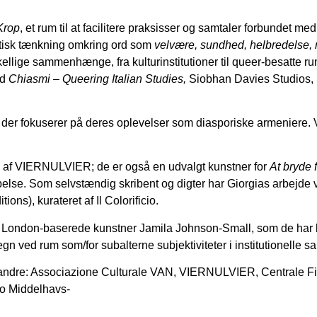
Krop
, et rum til at facilitere praksisser og samtaler forbundet m
tisk tænkning omkring ord som
velvære, sundhed, helbredelse, r
llige sammenhænge, fra kulturinstitutioner til queer-besatte rum.
ed
Chiasmi – Queering Italian Studies,
Siobhan Davies Studios,
 der fokuserer på deres oplevelser som diasporiske armeniere. V
e af VIERNULVIER; de er også en udvalgt kunstner for
At bryde f
belse. Som selvstændig skribent og digter har Giorgias arbejde 
tions), kurateret af Il Colorificio.
 London-baserede kunstner Jamila Johnson-Small, som de har 
stegn ved rum som/for subalterne subjektiviteter i institutionell
dt andre: Associazione Culturale VAN, VIERNULVIER, Centrale F
o
Middelhavs-