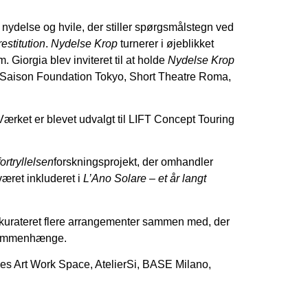
ed nydelse og hvile, der stiller spørgsmålstegn ved
estitution
.
Nydelse Krop
turnerer i øjeblikket
 Giorgia blev inviteret til at holde
Nydelse Krop
 Saison Foundation Tokyo, Short Theatre Roma,
ærket er blevet udvalgt til LIFT Concept Touring
ortryllelsen
forskningsprojekt, der omhandler
været inkluderet i
L’Ano Solare – et år langt
kurateret flere arrangementer sammen med, der
e sammenhænge.
ies Art Work Space, AtelierSi, BASE Milano,