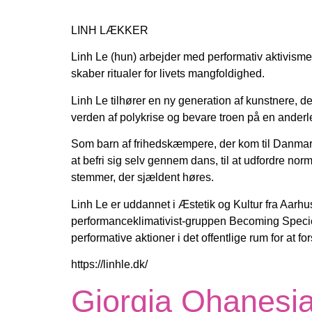
LINH LÆKKER
Linh Le (hun) arbejder med performativ aktivisme 
skaber ritualer for livets mangfoldighed.
Linh Le tilhører en ny generation af kunstnere,
verden af polykrise og bevare troen på en ande
Som barn af frihedskæmpere, der kom til Danmark 
at befri sig selv gennem dans, til at udfordre no
stemmer, der sjældent høres.
Linh Le er uddannet i Æstetik og Kultur fra Aarh
performanceklimativist-gruppen Becoming Specie
performative aktioner i det offentlige rum for at
https://linhle.dk/
Giorgia Ohanesian