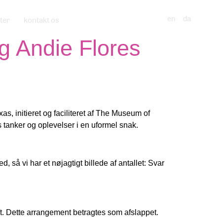
ter
kontakt os
en
da
g Andie Flores
 initieret og faciliteret af The Museum of
tanker og oplevelser i en uformel snak.
d, så vi har et nøjagtigt billede af antallet: Svar
ft. Dette arrangement betragtes som afslappet.