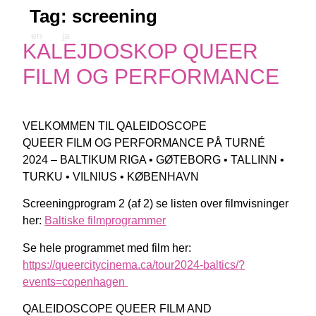
Tag:
screening
en
ja
KALEJDOSKOP QUEER
FILM OG PERFORMANCE
VELKOMMEN TIL QALEIDOSCOPE
QUEER FILM OG PERFORMANCE PÅ TURNÉ
2024 – BALTIKUM RIGA • GØTEBORG • TALLINN •
TURKU • VILNIUS • KØBENHAVN
Screeningprogram 2 (af 2) se listen over filmvisninger
her:
Baltiske filmprogrammer
Se hele programmet med film her:
https://queercitycinema.ca/tour2024-baltics/?
events=copenhagen
QALEIDOSCOPE QUEER FILM AND