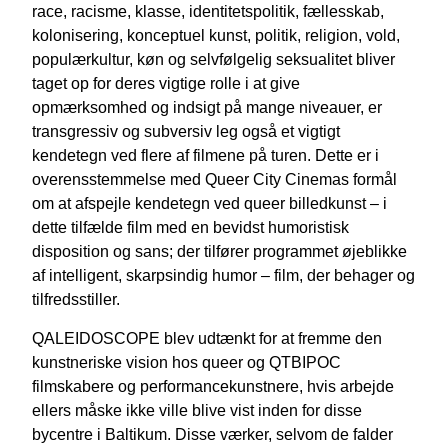
race, racisme, klasse, identitetspolitik, fællesskab,
kolonisering, konceptuel kunst, politik, religion, vold,
populærkultur, køn og selvfølgelig seksualitet bliver
taget op for deres vigtige rolle i at give
opmærksomhed og indsigt på mange niveauer, er
transgressiv og subversiv leg også et vigtigt
kendetegn ved flere af filmene på turen. Dette er i
overensstemmelse med Queer City Cinemas formål
om at afspejle kendetegn ved queer billedkunst – i
dette tilfælde film med en bevidst humoristisk
disposition og sans; der tilfører programmet øjeblikke
af intelligent, skarpsindig humor – film, der behager og
tilfredsstiller.
QALEIDOSCOPE blev udtænkt for at fremme den
kunstneriske vision hos queer og QTBIPOC
filmskabere og performancekunstnere, hvis arbejde
ellers måske ikke ville blive vist inden for disse
bycentre i Baltikum. Disse værker, selvom de falder