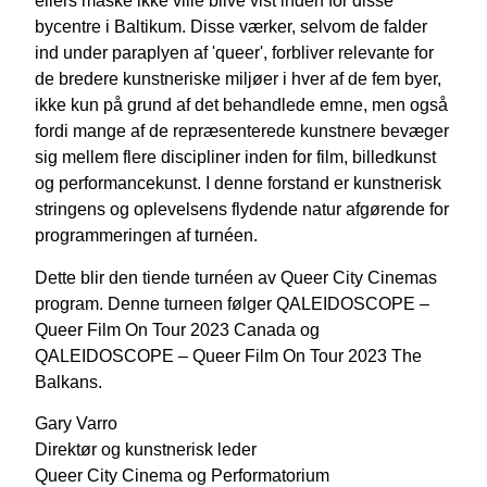
ellers måske ikke ville blive vist inden for disse
bycentre i Baltikum. Disse værker, selvom de falder
ind under paraplyen af 'queer', forbliver relevante for
de bredere kunstneriske miljøer i hver af de fem byer,
ikke kun på grund af det behandlede emne, men også
fordi mange af de repræsenterede kunstnere bevæger
sig mellem flere discipliner inden for film, billedkunst
og performancekunst. I denne forstand er kunstnerisk
stringens og oplevelsens flydende natur afgørende for
programmeringen af turnéen.
Dette blir den tiende turnéen av Queer City Cinemas
program. Denne turneen følger QALEIDOSCOPE –
Queer Film On Tour 2023 Canada og
QALEIDOSCOPE – Queer Film On Tour 2023 The
Balkans.
Gary Varro
Direktør og kunstnerisk leder
Queer City Cinema og Performatorium