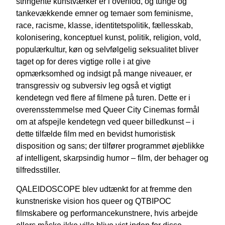
stringente kunstværker er i overflod, og tunge og
tankevækkende emner og temaer som feminisme,
race, racisme, klasse, identitetspolitik, fællesskab,
kolonisering, konceptuel kunst, politik, religion, vold,
populærkultur, køn og selvfølgelig seksualitet bliver
taget op for deres vigtige rolle i at give
opmærksomhed og indsigt på mange niveauer, er
transgressiv og subversiv leg også et vigtigt
kendetegn ved flere af filmene på turen. Dette er i
overensstemmelse med Queer City Cinemas formål
om at afspejle kendetegn ved queer billedkunst – i
dette tilfælde film med en bevidst humoristisk
disposition og sans; der tilfører programmet øjeblikke
af intelligent, skarpsindig humor – film, der behager og
tilfredsstiller.
QALEIDOSCOPE blev udtænkt for at fremme den
kunstneriske vision hos queer og QTBIPOC
filmskabere og performancekunstnere, hvis arbejde