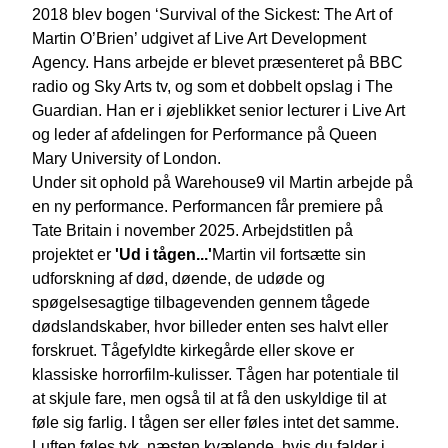
2018 blev bogen ‘Survival of the Sickest: The Art of
Martin O’Brien’ udgivet af Live Art Development
Agency. Hans arbejde er blevet præsenteret på BBC
radio og Sky Arts tv, og som et dobbelt opslag i The
Guardian. Han er i øjeblikket senior lecturer i Live Art
og leder af afdelingen for Performance på Queen
Mary University of London.
Under sit ophold på Warehouse9 vil Martin arbejde på
en ny performance. Performancen får premiere på
Tate Britain i november 2025. Arbejdstitlen på
projektet er
'Ud i tågen...'
Martin vil fortsætte sin
udforskning af død, døende, de udøde og
spøgelsesagtige tilbagevenden gennem tågede
dødslandskaber, hvor billeder enten ses halvt eller
forskruet. Tågefyldte kirkegårde eller skove er
klassiske horrorfilm-kulisser. Tågen har potentiale til
at skjule fare, men også til at få den uskyldige til at
føle sig farlig. I tågen ser eller føles intet det samme.
Luften føles tyk, næsten kvælende, hvis du falder i