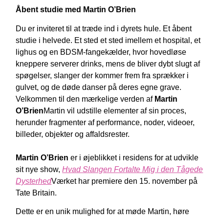
Åbent studie med Martin O’Brien
Du er inviteret til at træde ind i dyrets hule. Et åbent
studie i helvede. Et sted et sted imellem et hospital, et
lighus og en BDSM-fangekælder, hvor hovedløse
kneppere serverer drinks, mens de bliver dybt slugt af
spøgelser, slanger der kommer frem fra sprækker i
gulvet, og de døde danser på deres egne grave.
Velkommen til den mærkelige verden af
Martin
O’Brien
Martin vil udstille elementer af sin proces,
herunder fragmenter af performance, noder, videoer,
billeder, objekter og affaldsrester.
Martin O’Brien
er i øjeblikket i residens for at udvikle
sit nye show,
Hvad Slangen Fortalte Mig i den Tågede
Dysterhed
Værket har premiere den 15. november på
Tate Britain.
Dette er en unik mulighed for at møde Martin, høre