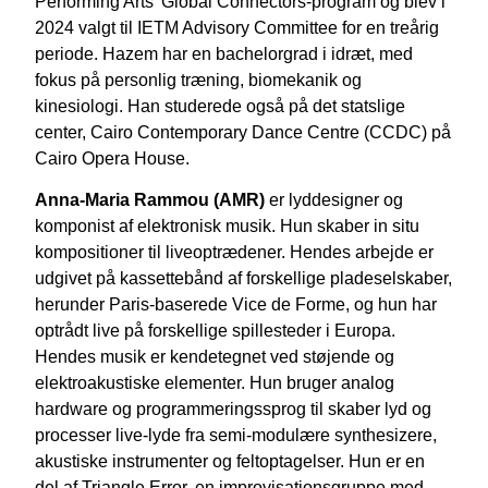
Performing Arts' Global Connectors-program og blev i
2024 valgt til IETM Advisory Committee for en treårig
periode. Hazem har en bachelorgrad i idræt, med
fokus på personlig træning, biomekanik og
kinesiologi. Han studerede også på det statslige
center, Cairo Contemporary Dance Centre (CCDC) på
Cairo Opera House.
Anna-Maria Rammou (AMR)
er lyddesigner og
komponist af elektronisk musik. Hun skaber in situ
kompositioner til liveoptrædener. Hendes arbejde er
udgivet på kassettebånd af forskellige pladeselskaber,
herunder
Paris-baserede Vice de Forme, og hun har
optrådt live på forskellige spillesteder i Europa.
Hendes musik er kendetegnet ved støjende og
elektroakustiske elementer. Hun bruger analog
hardware og programmeringssprog til
skaber lyd og
processer live-lyde fra semi-modulære synthesizere,
akustiske instrumenter og feltoptagelser. Hun er en
del af Triangle Error, en improvisationsgruppe med