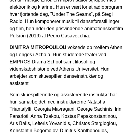
elektronik og klarinet. Hun er vært for et radioprogram
hver fjortende dag, "Under The Seams", på Stegi
Radio. Hun komponerer musik til danseforestillinger
og film, herunder den prisvindende animationskortfilm
Pulsión (2019) af Pedro Casavecchia.
DIMITRA MITROPOULOU
voksede op mellem Athen
og Longos i Achaia. Hun studerede teater ved
EMPROS Drama School samt filosofi og
videnskabshistorie ved Athens Universitet.
Hun
arbejder som skuespiller, danseinstruktør og
assistent.
Som skuespillerinde og assisterende instruktør har
hun samarbejdet med instruktørerne Natasha
Triantafylli, Georgia Mavragani, George Sachinis, Irini
Fanarioti, Anna Tzakou, Kostas Papakonstantinou,
Aris Balis, Lefteris Yovanidis, Christos Stergioglou,
Konstantin Bogomolov, Dimitris Xanthopoulos,