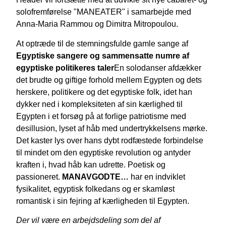
solofremførelse "MANEATER" i samarbejde med
Anna-Maria Rammou og Dimitra Mitropoulou.
At optræde til de stemningsfulde gamle sange af
Egyptiske sangere og sammensatte numre af
egyptiske politikeres taler
En solodanser afdækker
det brudte og giftige forhold mellem Egypten og dets
herskere, politikere og det egyptiske folk, idet han
dykker ned i kompleksiteten af sin kærlighed til
Egypten i et forsøg på at forlige patriotisme med
desillusion, lyset af håb med undertrykkelsens mørke.
Det kaster lys over hans dybt rodfæstede forbindelse
til mindet om den egyptiske revolution og antyder
kraften i, hvad håb kan udrette. Poetisk og
passioneret.
MANAVGODTE…
har en indviklet
fysikalitet, egyptisk folkedans og er skamløst
romantisk i sin fejring af kærligheden til Egypten.
Der vil være en arbejdsdeling som del af