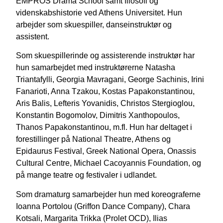
EMPROS Drama School samt filosofi og
videnskabshistorie ved Athens Universitet.
Hun
arbejder som skuespiller, danseinstruktør og
assistent.
Som skuespillerinde og assisterende instruktør har
hun samarbejdet med instruktørerne Natasha
Triantafylli, Georgia Mavragani, George Sachinis, Irini
Fanarioti, Anna Tzakou, Kostas Papakonstantinou,
Aris Balis, Lefteris Yovanidis, Christos Stergioglou,
Konstantin Bogomolov, Dimitris Xanthopoulos,
Thanos Papakonstantinou, m.fl. Hun har deltaget i
forestillinger på National Theatre, Athens og
Epidaurus Festival, Greek National Opera, Onassis
Cultural Centre, Michael Cacoyannis Foundation, og
på mange teatre og festivaler i udlandet.
Som dramaturg samarbejder hun med koreograferne
Ioanna Portolou (Griffon Dance Company), Chara
Kotsali, Margarita Trikka (Prolet OCD), Ilias