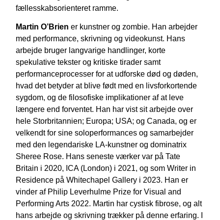
fællesskabsorienteret ramme.
Martin O’Brien
er kunstner og zombie. Han arbejder
med performance, skrivning og videokunst. Hans
arbejde bruger langvarige handlinger, korte
spekulative tekster og kritiske tirader samt
performanceprocesser for at udforske død og døden,
hvad det betyder at blive født med en livsforkortende
sygdom, og de filosofiske implikationer af at leve
længere end forventet. Han har vist sit arbejde over
hele Storbritannien; Europa; USA; og Canada, og er
velkendt for sine soloperformances og samarbejder
med den legendariske LA-kunstner og dominatrix
Sheree Rose. Hans seneste værker var på Tate
Britain i 2020, ICA (London) i 2021, og som Writer in
Residence på Whitechapel Gallery i 2023. Han er
vinder af Philip Leverhulme Prize for Visual and
Performing Arts 2022. Martin har cystisk fibrose, og alt
hans arbejde og skrivning trækker på denne erfaring. I