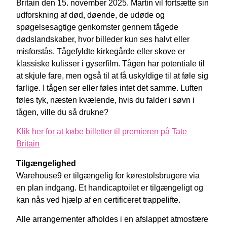
Britain den 15. november 2025. Martin vil fortsætte sin
udforskning af død, døende, de udøde og
spøgelsesagtige genkomster gennem tågede
dødslandskaber, hvor billeder kun ses halvt eller
misforstås. Tågefyldte kirkegårde eller skove er
klassiske kulisser i gyserfilm. Tågen har potentiale til
at skjule fare, men også til at få uskyldige til at føle sig
farlige. I tågen ser eller føles intet det samme. Luften
føles tyk, næsten kvælende, hvis du falder i søvn i
tågen, ville du så drukne?
Klik her for at købe billetter til premieren på Tate
Britain
Tilgængelighed
Warehouse9 er tilgængelig for kørestolsbrugere via
en plan indgang. Et handicaptoilet er tilgængeligt og
kan nås ved hjælp af en certificeret trappelifte.
Alle arrangementer afholdes i en afslappet atmosfære