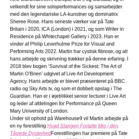
velkendt for sine soloperformances og samarbejder
med den legendariske LA-kunstner og dominatrix
Sheree Rose. Hans seneste værker var på Tate
Britain i 2020, ICA (London) i 2021, og som Writer in
Residence på Whitechapel Gallery i 2023. Han er
vinder af Philip Leverhulme Prize for Visual and
Performing Arts 2022. Martin har cystisk fibrose, og alt
hans arbejde og skrivning trækker på denne erfaring. I
2018 blev bogen ‘Survival of the Sickest: The Art of
Martin O’Brien’ udgivet af Live Art Development
Agency. Hans arbejde er blevet præsenteret på BBC
radio og Sky Arts tv, og som et dobbelt opslag i The
Guardian. Han er i øjeblikket senior lecturer i Live Art
og leder af afdelingen for Performance på Queen
Mary University of London.
Under sit ophold på Warehouse9 vil Martin arbejde på
en ny forestilling
Hvad Slangen Fortalte Mig i den
Tågede Dysterhed
Forestillingen har premiere på Tate