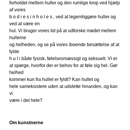
forholdet mellem huller og den rumlige krop ved hjælp
af vores
b o d i e s i n h o l e s , ved at legemliggøre huller og
ved at være en
hul. Vi bruger vores tid på at udforske mødet mellem
hullerne
og helheden, og se på vores iboende besættelse af at
fylde
h u l i både fysisk, følelsesmæssigt og seksuelt. Vi er
at spørge, hvorfor der er behov for at føle sig hel. Gør
helhed
kommer kun fra hullet er fyldt? Kan hullet og
hele sameksistere uden at udslette hinanden, og kan
vi
være i det hele?
Om kunstnerne