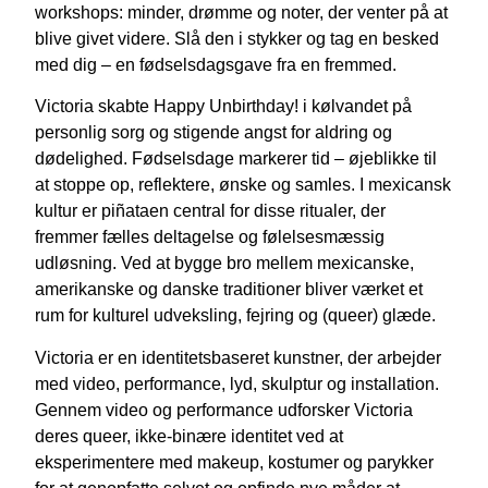
workshops: minder, drømme og noter, der venter på at
blive givet videre. Slå den i stykker og tag en besked
med dig – en fødselsdagsgave fra en fremmed.
Victoria skabte Happy Unbirthday! i kølvandet på
personlig sorg og stigende angst for aldring og
dødelighed. Fødselsdage markerer tid – øjeblikke til
at stoppe op, reflektere, ønske og samles. I mexicansk
kultur er piñataen central for disse ritualer, der
fremmer fælles deltagelse og følelsesmæssig
udløsning. Ved at bygge bro mellem mexicanske,
amerikanske og danske traditioner bliver værket et
rum for kulturel udveksling, fejring og (queer) glæde.
Victoria er en identitetsbaseret kunstner, der arbejder
med video, performance, lyd, skulptur og installation.
Gennem video og performance udforsker Victoria
deres queer, ikke-binære identitet ved at
eksperimentere med makeup, kostumer og parykker