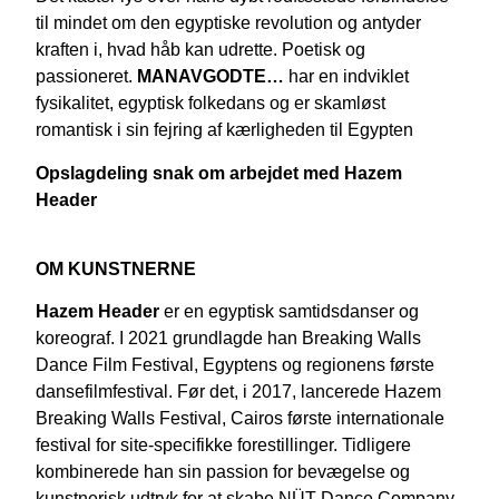
til mindet om den egyptiske revolution og antyder
kraften i, hvad håb kan udrette. Poetisk og
passioneret.
MANAVGODTE…
har en indviklet
fysikalitet, egyptisk folkedans og er skamløst
romantisk i sin fejring af kærligheden til Egypten
Opslagdeling snak om arbejdet med Hazem
Header
OM KUNSTNERNE
Hazem Header
er en egyptisk samtidsdanser og
koreograf. I 2021 grundlagde han Breaking Walls
Dance Film Festival, Egyptens og regionens første
dansefilmfestival. Før det, i 2017, lancerede Hazem
Breaking Walls Festival, Cairos første internationale
festival for site-specifikke forestillinger. Tidligere
kombinerede han sin passion for bevægelse og
kunstnerisk udtryk for at skabe NÜT Dance Company-