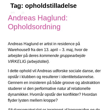
Tag:
opholdstilladelse
en
ja
Andreas Haglund:
Opholdsordning
Andreas Haglund er artist in residence på
Warehouse9 fra den 13. april – 3. maj, hvor de
arbejder på deres
kommende gruppearbejde
VIRKELIG (arbejdstitel).
I dette ophold vil Andreas udforske sociale danse, der
opstår i klubben og resulterer i identitetsdannelse.
Gennem en insisteren på både groove og abstraktion
studerer vi den performative natur af relationelle
dynamikker. Hvornår opstår der konflikter? Hvordan
flyder lysten mellem kroppe?
Alt dansematerialet er inspireret af koreografen og de