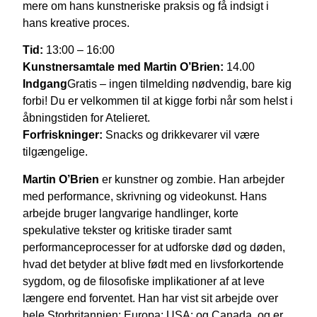
mere om hans kunstneriske praksis og få indsigt i
hans kreative proces.
Tid:
13:00 – 16:00
Kunstnersamtale med Martin O’Brien:
14.00
Indgang
Gratis – ingen tilmelding nødvendig, bare kig
forbi! Du er velkommen til at kigge forbi når som helst i
åbningstiden for Atelieret.
Forfriskninger:
Snacks og drikkevarer vil være
tilgængelige.
Martin O’Brien
er kunstner og zombie. Han arbejder
med performance, skrivning og videokunst. Hans
arbejde bruger langvarige handlinger, korte
spekulative tekster og kritiske tirader samt
performanceprocesser for at udforske død og døden,
hvad det betyder at blive født med en livsforkortende
sygdom, og de filosofiske implikationer af at leve
længere end forventet. Han har vist sit arbejde over
hele Storbritannien; Europa; USA; og Canada, og er