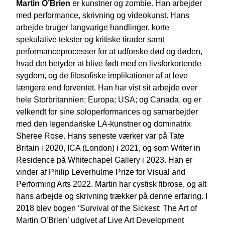
Martin O’Brien
er kunstner og zombie. Han arbejder
med performance, skrivning og videokunst. Hans
arbejde bruger langvarige handlinger, korte
spekulative tekster og kritiske tirader samt
performanceprocesser for at udforske død og døden,
hvad det betyder at blive født med en livsforkortende
sygdom, og de filosofiske implikationer af at leve
længere end forventet. Han har vist sit arbejde over
hele Storbritannien; Europa; USA; og Canada, og er
velkendt for sine soloperformances og samarbejder
med den legendariske LA-kunstner og dominatrix
Sheree Rose. Hans seneste værker var på Tate
Britain i 2020, ICA (London) i 2021, og som Writer in
Residence på Whitechapel Gallery i 2023. Han er
vinder af Philip Leverhulme Prize for Visual and
Performing Arts 2022. Martin har cystisk fibrose, og alt
hans arbejde og skrivning trækker på denne erfaring. I
2018 blev bogen ‘Survival of the Sickest: The Art of
Martin O’Brien’ udgivet af Live Art Development