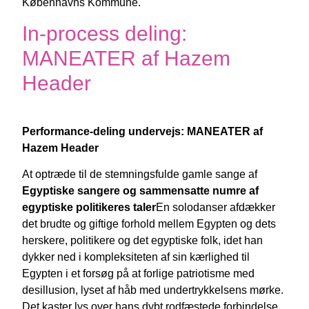
Københavns Kommune.
In-process deling:
MANEATER af Hazem
Header
Performance-deling undervejs: MANEATER af
Hazem Header
At optræde til de stemningsfulde gamle sange af
Egyptiske sangere og sammensatte numre af
egyptiske politikeres taler
En solodanser afdækker
det brudte og giftige forhold mellem Egypten og dets
herskere, politikere og det egyptiske folk, idet han
dykker ned i kompleksiteten af sin kærlighed til
Egypten i et forsøg på at forlige patriotisme med
desillusion, lyset af håb med undertrykkelsens mørke.
Det kaster lys over hans dybt rodfæstede forbindelse