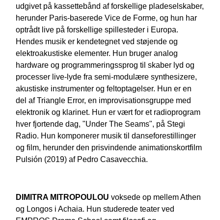
udgivet på kassettebånd af forskellige pladeselskaber,
herunder
Paris-baserede Vice de Forme, og hun har
optrådt live på forskellige spillesteder i Europa.
Hendes musik er kendetegnet ved støjende og
elektroakustiske elementer. Hun bruger analog
hardware og programmeringssprog til
skaber lyd og
processer live-lyde fra semi-modulære synthesizere,
akustiske instrumenter og feltoptagelser. Hun er en
del af Triangle Error, en improvisationsgruppe med
elektronik og klarinet. Hun er vært for et radioprogram
hver fjortende dag, "Under The Seams", på Stegi
Radio. Hun komponerer musik til danseforestillinger
og film, herunder den prisvindende animationskortfilm
Pulsión (2019) af Pedro Casavecchia.
DIMITRA MITROPOULOU
voksede op mellem Athen
og Longos i Achaia. Hun studerede teater ved